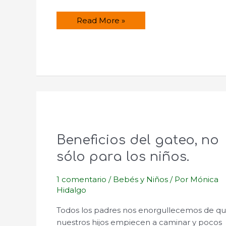
¿Cómo
Read More »
funciona
la
lactancia
materna?
Beneficios del gateo, no
sólo para los niños.
1 comentario
/
Bebés y Niños
/ Por
Mónica
Hidalgo
Todos los padres nos enorgullecemos de q
nuestros hijos empiecen a caminar y pocos