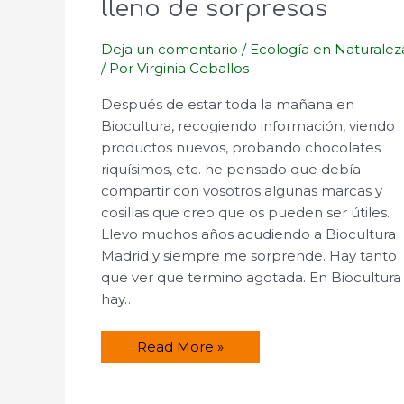
lleno de sorpresas
Deja un comentario
/
Ecología en Naturalez
/ Por
Virginia Ceballos
Después de estar toda la mañana en
Biocultura, recogiendo información, viendo
productos nuevos, probando chocolates
riquísimos, etc. he pensado que debía
compartir con vosotros algunas marcas y
cosillas que creo que os pueden ser útiles.
Llevo muchos años acudiendo a Biocultura
Madrid y siempre me sorprende. Hay tanto
que ver que termino agotada. En Biocultura
hay…
Biocultura
Read More »
Madrid
2014,
lleno
de