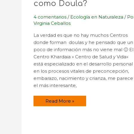
como Doula?
4 comentarios
/
Ecología en Naturaleza
/ Po
Virginia Ceballos
La verdad es que no hay muchos Centros
donde forman doulas y he pensado que un
poco de información más no viene mal 🙂 El
Centro Khardaia » Centro de Salud y Vida»
está especializado en el desarrollo personal
en los procesos vitales de preconcepción,
embarazo, nacimiento y crianza, me parece
el más interesante,
¿Dónde
Read More »
puedo
formarme
como
Doula?