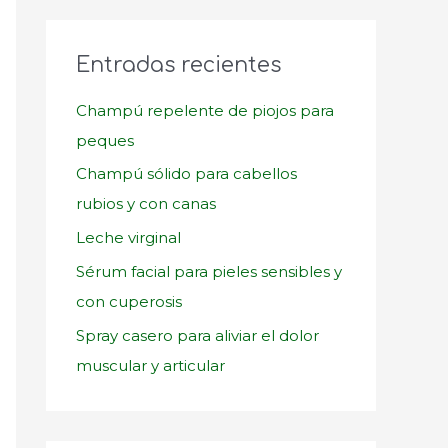
c
a
Entradas recientes
r
p
Champú repelente de piojos para
o
peques
r
Champú sólido para cabellos
:
rubios y con canas
Leche virginal
Sérum facial para pieles sensibles y
con cuperosis
Spray casero para aliviar el dolor
muscular y articular