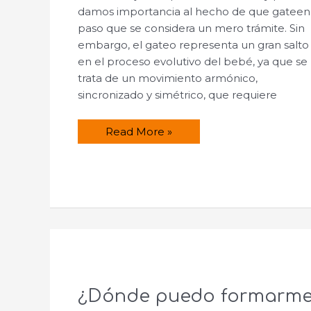
damos importancia al hecho de que gateen
paso que se considera un mero trámite. Sin
embargo, el gateo representa un gran salto
en el proceso evolutivo del bebé, ya que se
trata de un movimiento armónico,
sincronizado y simétrico, que requiere
Beneficios
Read More »
del
gateo,
no
sólo
para
los
niños.
¿Dónde puedo formarm