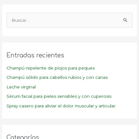
B
u
s
c
a
Entradas recientes
r
p
Champú repelente de piojos para peques
o
Champú sólido para cabellos rubios y con canas
r
Leche virginal
:
Sérum facial para pieles sensibles y con cuperosis
Spray casero para aliviar el dolor muscular y articular
Categorías