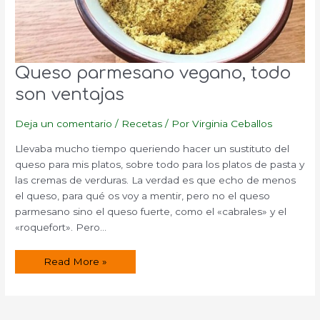
Queso parmesano vegano, todo
son ventajas
Deja un comentario
/
Recetas
/ Por
Virginia Ceballos
Llevaba mucho tiempo queriendo hacer un sustituto del
queso para mis platos, sobre todo para los platos de pasta y
las cremas de verduras. La verdad es que echo de menos
el queso, para qué os voy a mentir, pero no el queso
parmesano sino el queso fuerte, como el «cabrales» y el
«roquefort». Pero…
Queso
Read More »
parmesano
vegano,
todo
son
ventajas