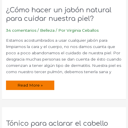
y
aceites
¿Cómo hacer un jabón natural
para cuidar nuestra piel?
34 comentarios
/
Belleza
/ Por
Virginia Ceballos
Estamos acostumbrados a usar cualquier jabón para
limpiarnos la cara y el cuerpo, no nos damos cuanta que
poco a poco abandonamos el cuidado de nuestra piel. Por
desgracia muchas personas se dan cuenta de ésto cuando
comienzan a tener algún tipo de dermatitis. Nuestra piel es
como nuestro tercer pulmón, debemos tenerla sana y
¿Cómo
Read More »
hacer
un
jabón
natural
para
cuidar
nuestra
piel?
Tónico para aclarar el cabello