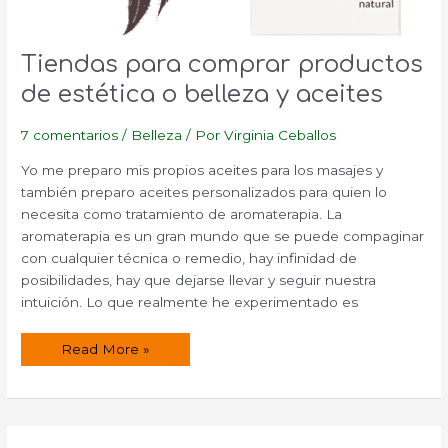
Tiendas para comprar productos
de estética o belleza y aceites
7 comentarios
/
Belleza
/ Por
Virginia Ceballos
Yo me preparo mis propios aceites para los masajes y
también preparo aceites personalizados para quien lo
necesita como tratamiento de aromaterapia. La
aromaterapia es un gran mundo que se puede compaginar
con cualquier técnica o remedio, hay infinidad de
posibilidades, hay que dejarse llevar y seguir nuestra
intuición. Lo que realmente he experimentado es
Tiendas
Read More »
para
comprar
productos
de
estética
o
belleza