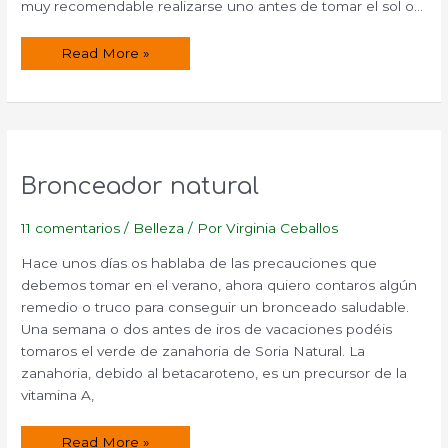
muy recomendable realizarse uno antes de tomar el sol o…
Peeling
Read More »
corporal
y
facial.
Bronceador natural
11 comentarios
/
Belleza
/ Por
Virginia Ceballos
Hace unos días os hablaba de las precauciones que
debemos tomar en el verano, ahora quiero contaros algún
remedio o truco para conseguir un bronceado saludable.
Una semana o dos antes de iros de vacaciones podéis
tomaros el verde de zanahoria de Soria Natural. La
zanahoria, debido al betacaroteno, es un precursor de la
vitamina A,
Bronceador
Read More »