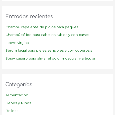
c
a
Entradas recientes
r
p
Champú repelente de piojos para peques
o
Champú sólido para cabellos rubios y con canas
r
Leche virginal
:
Sérum facial para pieles sensibles y con cuperosis
Spray casero para aliviar el dolor muscular y articular
Categorías
Alimentación
Bebés y Niños
Belleza