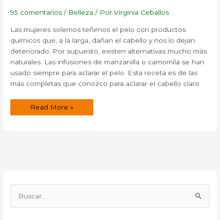
95 comentarios
/
Belleza
/ Por
Virginia Ceballos
Las mujeres solemos teñirnos el pelo con productos
químicos que, a la larga, dañan el cabello y nos lo dejan
deteriorado. Por supuesto, existen alternativas mucho más
naturales. Las infusiones de manzanilla o camomila se han
usado siempre para aclarar el pelo. Esta receta es de las
más completas que conozco para aclarar el cabello claro
Tónico
Read More »
para
aclarar
el
cabello
B
u
s