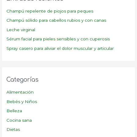
r
p
Champú repelente de piojos para peques
o
Champú sólido para cabellos rubios y con canas
r
Leche virginal
:
Sérum facial para pieles sensibles y con cuperosis
Spray casero para aliviar el dolor muscular y articular
Categorías
Alimentación
Bebés y Niños
Belleza
Cocina sana
Dietas