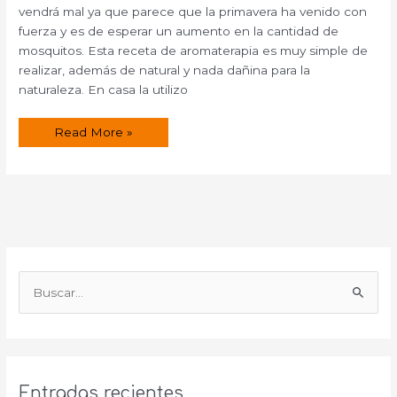
vendrá mal ya que parece que la primavera ha venido con
fuerza y es de esperar un aumento en la cantidad de
mosquitos. Esta receta de aromaterapia es muy simple de
realizar, además de natural y nada dañina para la
naturaleza. En casa la utilizo
Repelente
Read More »
natural
contra
los
insectos.
B
u
s
c
a
Entradas recientes