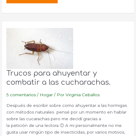
que
purifican
el
aire
de
nuestras
casas.
Trucos para ahuyentar y
combatir a las cucharachas.
5 comentarios
/
Hogar
/ Por
Virginia Ceballos
Después de escribir sobre como ahuyentar a las hormigas
con métodos naturales pensé por un momento en hablar
sobre las cucarachas pero me decidí gracias a
la petición de una lectora 🙂 A mi personalmente no me
gusta usar ningún tipo de insecticidas, por varios motivos,