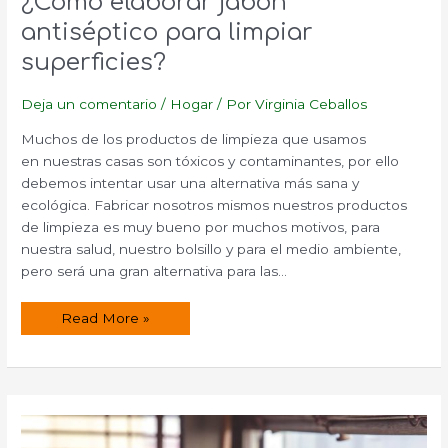
¿Cómo elaborar jabón
antiséptico para limpiar
superficies?
Deja un comentario
/
Hogar
/ Por
Virginia Ceballos
Muchos de los productos de limpieza que usamos
en nuestras casas son tóxicos y contaminantes, por ello
debemos intentar usar una alternativa más sana y
ecológica. Fabricar nosotros mismos nuestros productos
de limpieza es muy bueno por muchos motivos, para
nuestra salud, nuestro bolsillo y para el medio ambiente,
pero será una gran alternativa para las…
¿Cómo
Read More »
elaborar
jabón
antiséptico
para
limpiar
superficies?