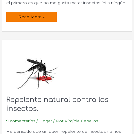
el primero es que no me gusta matar insectos (ni a ningún
Trucos
Read More »
para
ahuyentar
y
combatir
a
las
cucharachas.
Repelente natural contra los
insectos.
9 comentarios
/
Hogar
/ Por
Virginia Ceballos
He pensado que un buen repelente de insectos no nos