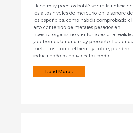
Hace muy poco os hablé sobre la noticia de
los altos niveles de mercurio en la sangre d
los españoles, como habéis comprobado el
alto contenido de metales pesados en
nuestro organismo y entorno es una realida
y debemos tenerlo muy presente. Los iones
metálicos, como el hierro y cobre, pueden
inducir daño oxidativo catalizando
¿Cómo
Read More »
podemos
desintoxicarnos
de
metales
pesados?