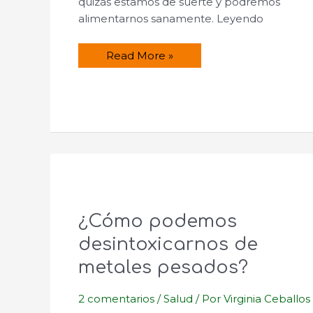
quizás estamos de suerte y podremos
alimentarnos sanamente. Leyendo
Salmón
Read More »
ecológico
de
aguas
limpias
de
Irlanda.
¿Cómo podemos
desintoxicarnos de
metales pesados?
2 comentarios
/
Salud
/ Por
Virginia Ceballos