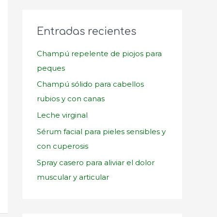
c
a
Entradas recientes
r
p
Champú repelente de piojos para
o
peques
r
Champú sólido para cabellos
:
rubios y con canas
Leche virginal
Sérum facial para pieles sensibles y
con cuperosis
Spray casero para aliviar el dolor
muscular y articular