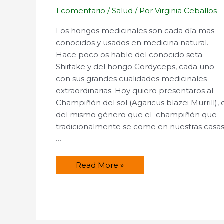
1 comentario
/
Salud
/ Por
Virginia Ceballos
Los hongos medicinales son cada día mas
conocidos y usados en medicina natural.
Hace poco os hable del conocido seta
Shiitake y del hongo Cordyceps, cada uno
con sus grandes cualidades medicinales
extraordinarias. Hoy quiero presentaros al
Champiñón del sol (Agaricus blazei Murrill), 
del mismo género que el champiñón que
tradicionalmente se come en nuestras casas
…
El
Read More »
Champiñón
del
sol.