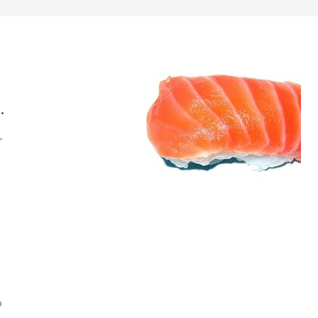
.
r
o