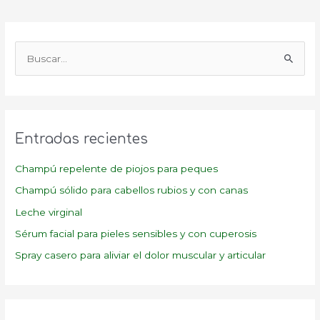
B
u
s
c
a
Entradas recientes
r
p
Champú repelente de piojos para peques
o
Champú sólido para cabellos rubios y con canas
r
Leche virginal
:
Sérum facial para pieles sensibles y con cuperosis
Spray casero para aliviar el dolor muscular y articular