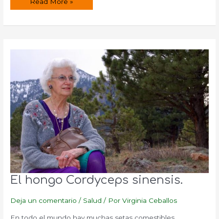
El
Read More »
hongo
Polyporus
umbellatus.
El hongo Cordyceps sinensis.
Deja un comentario
/
Salud
/ Por
Virginia Ceballos
En todo el mundo hay muchas setas comestibles