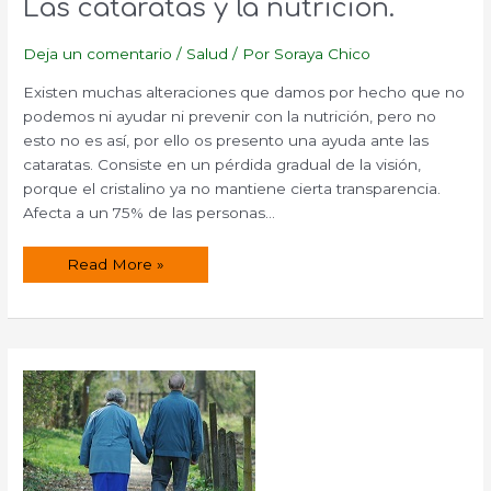
Las cataratas y la nutrición.
Deja un comentario
/
Salud
/ Por
Soraya Chico
Existen muchas alteraciones que damos por hecho que no
podemos ni ayudar ni prevenir con la nutrición, pero no
esto no es así, por ello os presento una ayuda ante las
cataratas. Consiste en un pérdida gradual de la visión,
porque el cristalino ya no mantiene cierta transparencia.
Afecta a un 75% de las personas…
Las
Read More »
cataratas
y
la
nutrición.