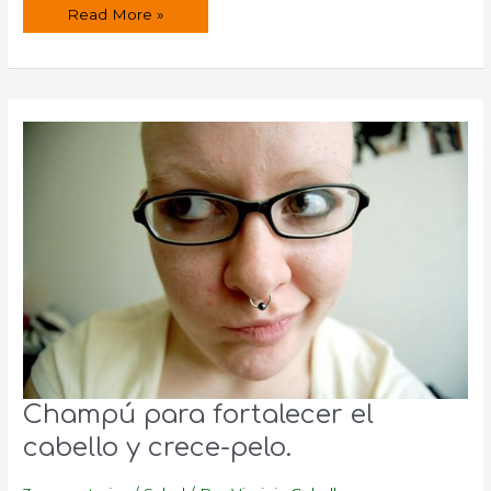
Champú
Read More »
especial
para
el
cabello
negro.
Champú para fortalecer el
cabello y crece-pelo.