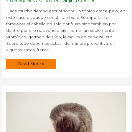
3 comentarios
/
Salud
/ Por
Virginia Ceballos
Hace mucho tiempo escribí sobre un tónico crece-pelo, en
este caso os puede ser útil también. Es importante
fortalecer el cabello no solo por fuera sino también por
dentro por ello nos vendrá bien tomar un suplemento
vitamínico, germen de trigo, levadura de cerveza, etc.
Sobre todo debemos actuar de manera preventiva, en
algunos casos, frente
Champú
Read More »
para
fortalecer
el
cabello
y
crece-
pelo.