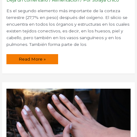
Deja un comentario
/
Alimentación
/ Por
Soraya Chico
Es el segundo elemento más importante de la corteza
terrestre (27,7% en peso) después del oxígeno. El silicio se
encuentra en todos los órganos y estructuras en los cuales
existen tejidos conectivos, es decir, en los huesos, piel y
cabello, pero también en los vasos sanguíneos y en los
pulmones. También forma parte de los
El
Read More »
silicio
y
sus
propiedades