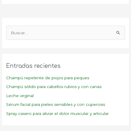
B
u
s
c
a
Entradas recientes
r
p
Champú repelente de piojos para peques
o
Champú sólido para cabellos rubios y con canas
r
Leche virginal
:
Sérum facial para pieles sensibles y con cuperosis
Spray casero para aliviar el dolor muscular y articular