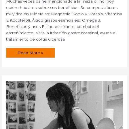
Muchas veces os he mencionado a la linaza o lino, hoy
quiero hablaros sobre sus beneficios. Su composición es
muy rica en Minerales: Magnesio, Sodio y Potasio. Vitamina
E (tocoferol). Ácido grasos esenciales: Omega 3.
Beneficios y usos El lino es laxante, combate el
estreñimiento, alivia la irritación gastrointestinal, ayuda el
tratamiento de colitis ulcerosa
El
Read More »
lino
«Linum
usitatisimum».