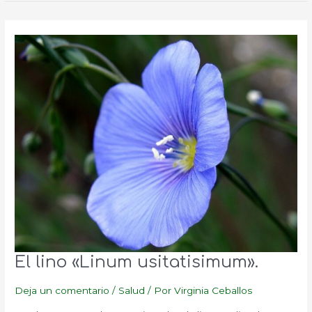
que
sirve
la
Hidroterapia
de
Colon?
El lino «Linum usitatisimum».
Deja un comentario
/
Salud
/ Por
Virginia Ceballos