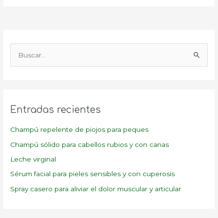
B
u
s
c
a
Entradas recientes
r
p
Champú repelente de piojos para peques
o
Champú sólido para cabellos rubios y con canas
r
Leche virginal
:
Sérum facial para pieles sensibles y con cuperosis
Spray casero para aliviar el dolor muscular y articular