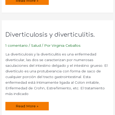
Remedios
Read More »
naturales
para
mejorar
el
transito
intestinal.
Diverticulosis y diverticulitis.
1 comentario
/
Salud
/ Por
Virginia Ceballos
La diverticulosis y la diverticulitis es una enfermedad
diverticular, las dos se caracterizan por numerosas
saculaciones del intestino delgado y el intestino grueso. El
divertículo es una protuberancia con forma de saco de
cualquier porción del tracto gastrointestinal. Esta
enfermedad está íntimamente ligada al Colon irritable,
Enfermedad de Crohn, Estreñimiento, etc. El tratamiento
más indicado
Diverticulosis
Read More »
y
diverticulitis.