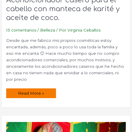
Acondicionador casero para el
cabello con manteca de karité y
aceite de coco.
13 comentarios
/
Belleza
/ Por
Virginia Ceballos
Desde que me fabrico mis propios cosméticas estoy
encantada, además, poco a poco lo usa toda la familia y
eso me encanta 🙂 Hace mucho tiempo que no compro
acondicionadores comerciales, por muchos motivos, y
sinceramente los acondicionadores caseros que he hecho
en casa no tienen nada que envidiar a lo comerciales, ni
por precio
Acondicionador
Read More »
casero
para
el
cabello
con
manteca
de
karité
y
aceite