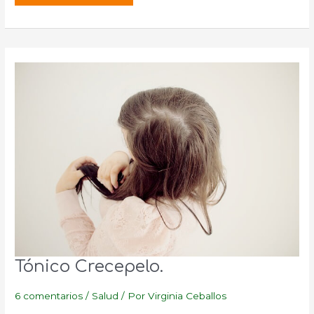
naturales
para
la
Alopecia.
Tónico Crecepelo.
6 comentarios
/
Salud
/ Por
Virginia Ceballos