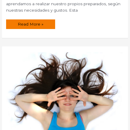
aprendamos a realizar nuestro propios preparados, según
nuestras necesidades y gustos. Esta
¿Cómo
Read More »
hacer
un
Gel
fijador
natural
para
el
cabello?