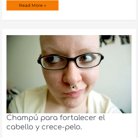
Remedios
Read More »
naturales
para
la
caspa.
Champú para fortalecer el
cabello y crece-pelo.