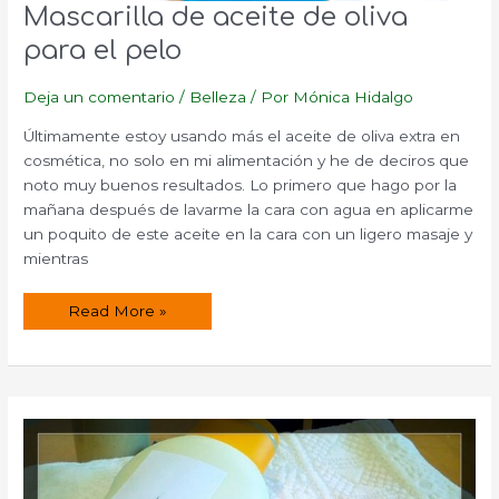
Mascarilla de aceite de oliva
para el pelo
Deja un comentario
/
Belleza
/ Por
Mónica Hidalgo
Últimamente estoy usando más el aceite de oliva extra en
cosmética, no solo en mi alimentación y he de deciros que
noto muy buenos resultados. Lo primero que hago por la
mañana después de lavarme la cara con agua en aplicarme
un poquito de este aceite en la cara con un ligero masaje y
mientras
Mascarilla
Read More »
de
aceite
de
oliva
para
el
pelo