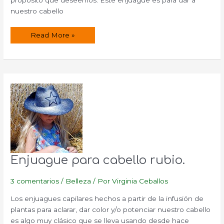
propósito que deseemos. Este enjuague es para dar a
nuestro cabello
Enjuague
Read More »
para
cabello
pelirrojo.
Enjuague para cabello rubio.
3 comentarios
/
Belleza
/ Por
Virginia Ceballos
Los enjuagues capilares hechos a partir de la infusión de
plantas para aclarar, dar color y/o potenciar nuestro cabello
es algo muy clásico que se lleva usando desde hace