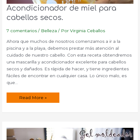
Acondicionador de miel para
cabellos secos.
7 comentarios
/
Belleza
/ Por
Virginia Ceballos
Ahora que muchos de nosotros comenzamos a ir a la
piscina y a la playa, debemos prestar más atención al
cuidado de nuestro cabello. Con esta receta obtendremos
una mascarilla y acondicionador excelente para cabellos
secos y dañados. Es rápida de hacer, y tiene ingredientes
fáciles de encontrar en cualquier casa. Lo único malo, es
que…
Acondicionador
Read More »
de
miel
para
cabellos
secos.