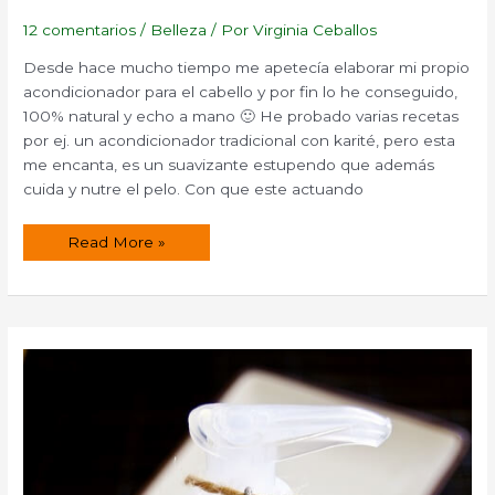
12 comentarios
/
Belleza
/ Por
Virginia Ceballos
Desde hace mucho tiempo me apetecía elaborar mi propio
acondicionador para el cabello y por fin lo he conseguido,
100% natural y echo a mano 🙂 He probado varias recetas
por ej. un acondicionador tradicional con karité, pero esta
me encanta, es un suavizante estupendo que además
cuida y nutre el pelo. Con que este actuando
Acondicionador
Read More »
casero
para
el
cabello