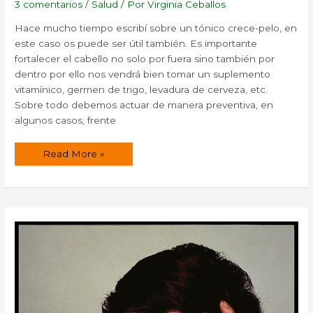
3 comentarios
/
Salud
/ Por
Virginia Ceballos
Hace mucho tiempo escribí sobre un tónico crece-pelo, en
este caso os puede ser útil también. Es importante
fortalecer el cabello no solo por fuera sino también por
dentro por ello nos vendrá bien tomar un suplemento
vitamínico, germen de trigo, levadura de cerveza, etc.
Sobre todo debemos actuar de manera preventiva, en
algunos casos, frente
Champú
Read More »
para
fortalecer
el
cabello
y
crece-
pelo.