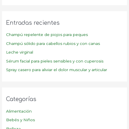
s
c
a
Entradas recientes
r
p
Champú repelente de piojos para peques
o
Champú sólido para cabellos rubios y con canas
r
Leche virginal
:
Sérum facial para pieles sensibles y con cuperosis
Spray casero para aliviar el dolor muscular y articular
Categorías
Alimentación
Bebés y Niños
Belleza