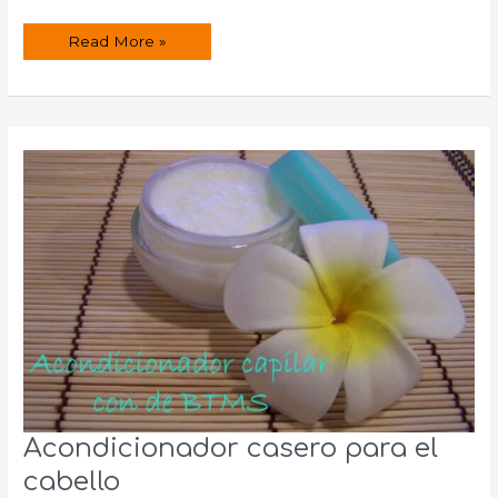
Propiedades
Read More »
del
aceite
de
argán
Acondicionador casero para el
cabello