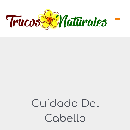
Ir
al
Men
contenido
princ
Cuidado Del
Cabello