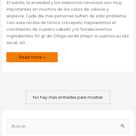
El estrés, la ansiedad y los trastornos nerviosos son muy
importantes en muchos de los casos de calvicie y
alopecia. Cada día más personas sufren de este problema.
Con esta receta de tónico crecepelo mejoraremos el
crecimiento de nuestro cabello y lo fortaleceremos.
Ingredientes 50 gr de Ortiga verde (mejor si usamos su raíz
seca). 40
Tónico
Read More »
Crecepelo.
No hay más entradas para mostrar.
B
u