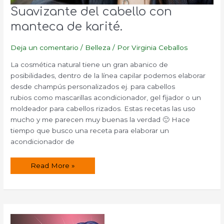
Suavizante del cabello con
manteca de karité.
Deja un comentario
/
Belleza
/ Por
Virginia Ceballos
La cosmética natural tiene un gran abanico de
posibilidades, dentro de la línea capilar podemos elaborar
desde champús personalizados ej. para cabellos
rubios como mascarillas acondicionador, gel fijador o un
moldeador para cabellos rizados. Estas recetas las uso
mucho y me parecen muy buenas la verdad 🙂 Hace
tiempo que busco una receta para elaborar un
acondicionador de
Suavizante
Read More »
del
cabello
con
manteca
de
karité.