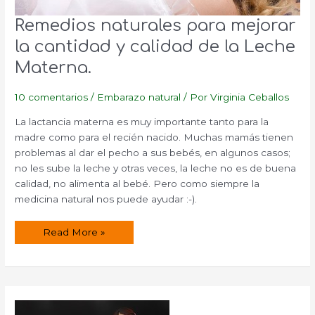
Remedios naturales para mejorar
la cantidad y calidad de la Leche
Materna.
10 comentarios
/
Embarazo natural
/ Por
Virginia Ceballos
La lactancia materna es muy importante tanto para la
madre como para el recién nacido. Muchas mamás tienen
problemas al dar el pecho a sus bebés, en algunos casos;
no les sube la leche y otras veces, la leche no es de buena
calidad, no alimenta al bebé. Pero como siempre la
medicina natural nos puede ayudar :-).
Remedios
Read More »
naturales
para
mejorar
la
cantidad
y
calidad
de
la