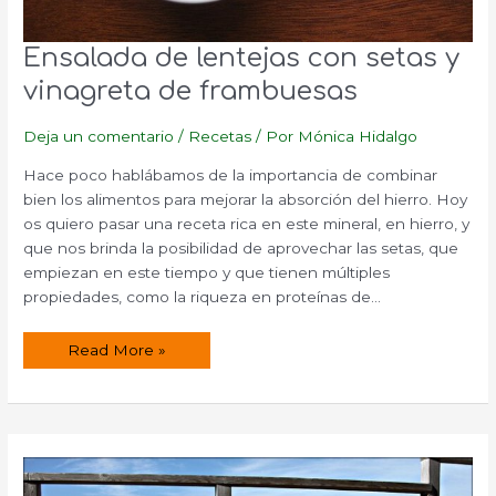
Ensalada de lentejas con setas y
vinagreta de frambuesas
Deja un comentario
/
Recetas
/ Por
Mónica Hidalgo
Hace poco hablábamos de la importancia de combinar
bien los alimentos para mejorar la absorción del hierro. Hoy
os quiero pasar una receta rica en este mineral, en hierro, y
que nos brinda la posibilidad de aprovechar las setas, que
empiezan en este tiempo y que tienen múltiples
propiedades, como la riqueza en proteínas de…
Ensalada
Read More »
de
lentejas
con
setas
y
vinagreta
de
frambuesas