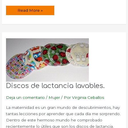
Diferencia
Read More »
entre
la
leche
materna
y
de
vaca.
Discos de lactancia lavables.
Deja un comentario
/
Mujer
/ Por
Virginia Ceballos
La maternidad es un gran mundo de descubrimientos, hay
tantas lecciones por aprender que cada día me sorprendo.
Dentro de este hermoso mundo he comprobado
recientemente lo útiles que son los discos de lactancia.