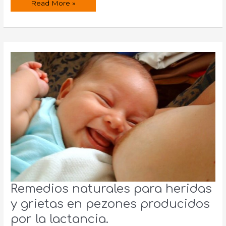
¿Cómo
Read More »
hacer
tahín
o
tahini
casero?
Remedios naturales para heridas
y grietas en pezones producidos
por la lactancia.