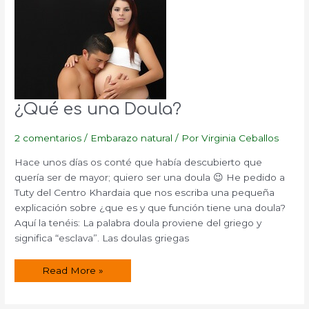
Leche
Materna.
¿Qué es una Doula?
2 comentarios
/
Embarazo natural
/ Por
Virginia Ceballos
Hace unos días os conté que había descubierto que
quería ser de mayor; quiero ser una doula 😉 He pedido a
Tuty del Centro Khardaia que nos escriba una pequeña
explicación sobre ¿que es y que función tiene una doula?
Aquí la tenéis: La palabra doula proviene del griego y
significa “esclava”. Las doulas griegas
¿Qué
Read More »
es
una
Doula?