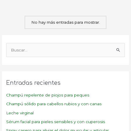
No hay más entradas para mostrar.
B
u
s
c
a
Entradas recientes
r
p
Champú repelente de piojos para peques
o
Champú sólido para cabellos rubios y con canas
r
Leche virginal
:
Sérum facial para pieles sensibles y con cuperosis
Spray casero para aliviar el dolor muscular y articular