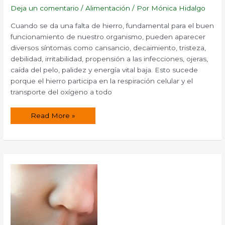
Deja un comentario
/
Alimentación
/ Por
Mónica Hidalgo
Cuando se da una falta de hierro, fundamental para el buen
funcionamiento de nuestro organismo, pueden aparecer
diversos síntomas como cansancio, decaimiento, tristeza,
debilidad, irritabilidad, propensión a las infecciones, ojeras,
caída del pelo, palidez y energía vital baja. Esto sucede
porque el hierro participa en la respiración celular y el
transporte del oxígeno a todo
¿Cómo
Read More »
mejorar
la
absorción
del
hierro?