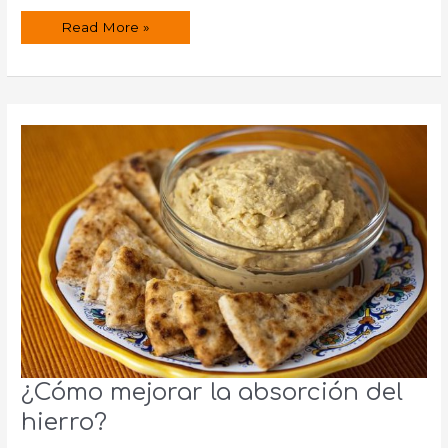
Jarabe
Read More »
casero
para
el
catarro
en
el
embarazo
¿Cómo mejorar la absorción del
hierro?