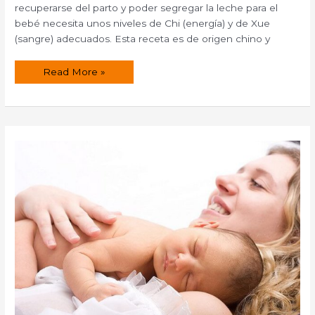
recuperarse del parto y poder segregar la leche para el
bebé necesita unos niveles de Chi (energía) y de Xue
(sangre) adecuados. Esta receta es de origen chino y
Receta
Read More »
de
Codillo
de
cerdo
para
estimular
la
producción
de
leche
materna.