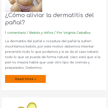
¿Cómo aliviar la dermatitis del
pañal?
1 comentario
/
Bebés y Niños
/ Por
Virginia Ceballos
La dermatitis del pañal o rozadura del pañal la sufren
muchísimos bebés, por este motivo debemos intentar
prevenirlo todo lo que podamos y si se da el caso tratarlo
todo lo que se pueda de forma natural, claro está que si la
piel no mejora habrá que usar otro tipo de cremas y
preparados. Debemos
¿Cómo
Read More »
aliviar
la
dermatitis
del
pañal?