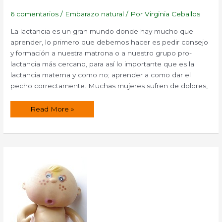
6 comentarios
/
Embarazo natural
/ Por
Virginia Ceballos
La lactancia es un gran mundo donde hay mucho que
aprender, lo primero que debemos hacer es pedir consejo
y formación a nuestra matrona o a nuestro grupo pro-
lactancia más cercano, para así lo importante que es la
lactancia materna y como no; aprender a como dar el
pecho correctamente. Muchas mujeres sufren de dolores,
Remedios
Read More »
naturales
para
heridas
y
grietas
en
pezones
producidos
por
la
lactancia.