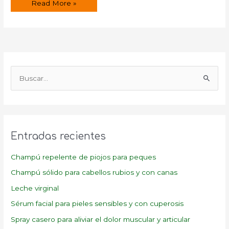
Receta
Read More »
para
limpiar
los
riñones
B
u
s
c
a
Entradas recientes
r
p
Champú repelente de piojos para peques
o
Champú sólido para cabellos rubios y con canas
r
Leche virginal
:
Sérum facial para pieles sensibles y con cuperosis
Spray casero para aliviar el dolor muscular y articular