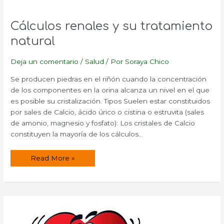
Cálculos renales y su tratamiento
natural
Deja un comentario
/
Salud
/ Por
Soraya Chico
Se producen piedras en el riñón cuando la concentración
de los componentes en la orina alcanza un nivel en el que
es posible su cristalización. Tipos Suelen estar constituidos
por sales de Calcio, ácido úrico o cistina o estruvita (sales
de amonio, magnesio y fosfato): Los cristales de Calcio
constituyen la mayoría de los cálculos…
Cálculos
Read More »
renales
y
su
tratamiento
natural