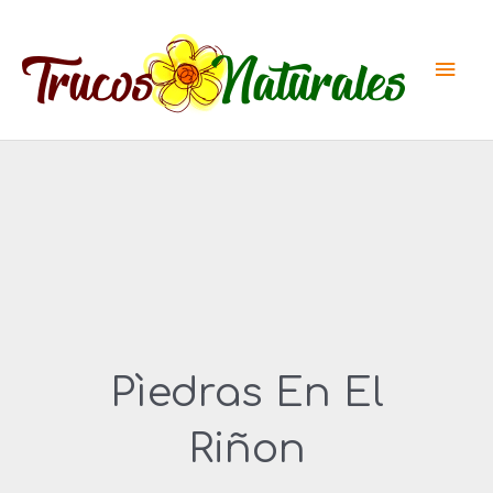
Ir
al
Men
contenido
princ
Pìedras En El
Riñon