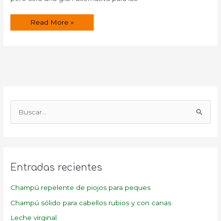
¿Cómo
Read More »
elaborar
jabón
antiséptico
para
limpiar
superficies?
B
u
s
c
a
Entradas recientes
r
p
Champú repelente de piojos para peques
o
Champú sólido para cabellos rubios y con canas
r
Leche virginal