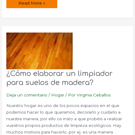
¿Cómo
Read More »
hacer
jabón
para
lavar
los
platos?
¿Cómo elaborar un limpiador
para suelos de madera?
Deja un comentario
/
Hogar
/ Por
Virginia Ceballos
Nuestro hogar es uno de los pocos espacios en el que
podemos hacer lo que queramos, decorarlo y cuidarlo a
nuestra manera, por ello os insto a que probéis a realizar
vuestros propios productos de limpieza ecológicos. Hay
muchos motivos para hacerlo, por ej. es una manera