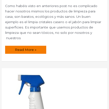
Como habéis visto en anteriores post no es complicado
hacer nosotros mismos los productos de limpieza para
casa, son baratos, ecológicos y más sanos. Un buen
ejemplo es el limpia cristales casero o el jabón para limpiar
superficies. Es importante que usemos productos de
limpieza que no sean tóxicos, no solo por nosotros y
nuestros
¿Cómo
Read More »
hacer
un
limpiador
y
abrillantador
para
los
muebles
de
madera?