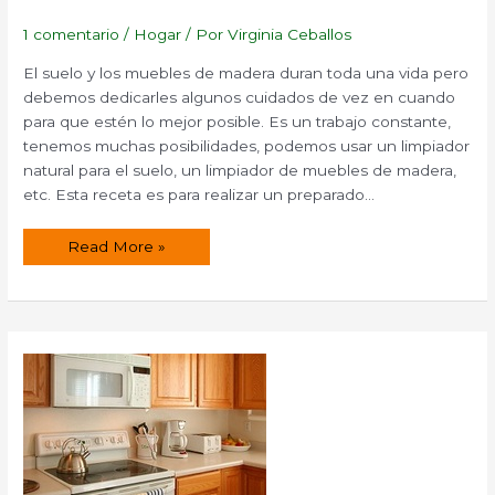
1 comentario
/
Hogar
/ Por
Virginia Ceballos
El suelo y los muebles de madera duran toda una vida pero
debemos dedicarles algunos cuidados de vez en cuando
para que estén lo mejor posible. Es un trabajo constante,
tenemos muchas posibilidades, podemos usar un limpiador
natural para el suelo, un limpiador de muebles de madera,
etc. Esta receta es para realizar un preparado…
Preparado
Read More »
para
pulir
y
abrillantar
muebles
y
suelos
de
madera.