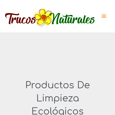
Ir
al
Men
contenido
princ
Productos De
Limpieza
Ecológicos