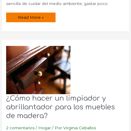
sencilla de cuidar del medio ambiente, gastar poco
¿Cómo
Read More »
elaborar
un
limpiador
para
suelos
de
madera?
¿Cómo hacer un limpiador y
abrillantador para los muebles
de madera?
2 comentarios
/
Hogar
/ Por
Virginia Ceballos