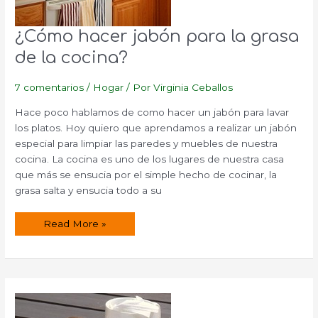
¿Cómo hacer jabón para la grasa
de la cocina?
7 comentarios
/
Hogar
/ Por
Virginia Ceballos
Hace poco hablamos de como hacer un jabón para lavar
los platos. Hoy quiero que aprendamos a realizar un jabón
especial para limpiar las paredes y muebles de nuestra
cocina. La cocina es uno de los lugares de nuestra casa
que más se ensucia por el simple hecho de cocinar, la
grasa salta y ensucia todo a su
¿Cómo
Read More »
hacer
jabón
para
la
grasa
de
la
cocina?