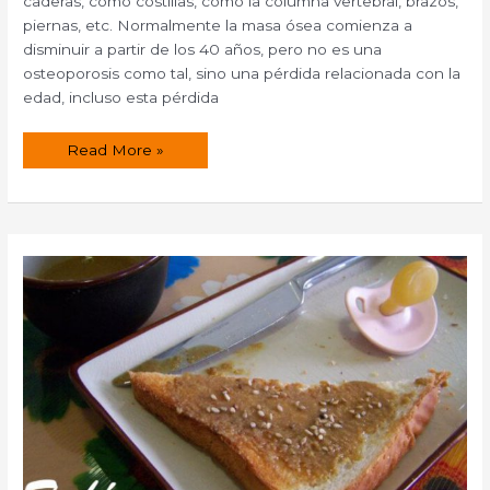
caderas, como costillas, como la columna vertebral, brazos,
piernas, etc. Normalmente la masa ósea comienza a
disminuir a partir de los 40 años, pero no es una
osteoporosis como tal, sino una pérdida relacionada con la
edad, incluso esta pérdida
Remedios
Read More »
naturales
para
la
osteoporosis