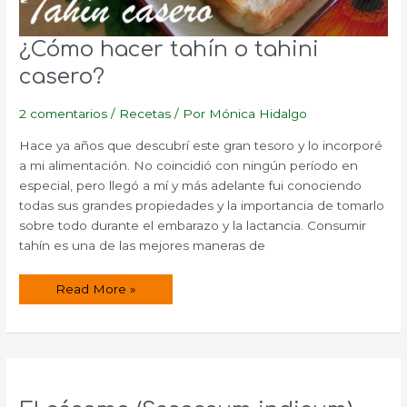
¿Cómo hacer tahín o tahini
casero?
2 comentarios
/
Recetas
/ Por
Mónica Hidalgo
Hace ya años que descubrí este gran tesoro y lo incorporé
a mi alimentación. No coincidió con ningún período en
especial, pero llegó a mí y más adelante fui conociendo
todas sus grandes propiedades y la importancia de tomarlo
sobre todo durante el embarazo y la lactancia. Consumir
tahín es una de las mejores maneras de
¿Cómo
Read More »
hacer
tahín
o
tahini
casero?