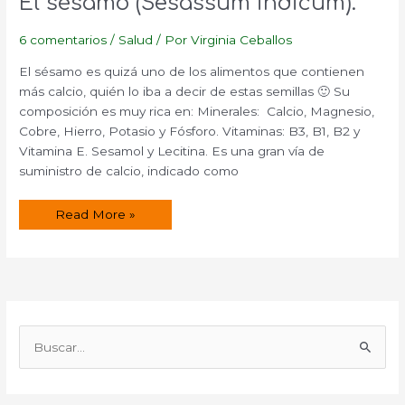
El sésamo (Sesassum indicum).
6 comentarios
/
Salud
/ Por
Virginia Ceballos
El sésamo es quizá uno de los alimentos que contienen
más calcio, quién lo iba a decir de estas semillas 🙂 Su
composición es muy rica en: Minerales: Calcio, Magnesio,
Cobre, Hierro, Potasio y Fósforo. Vitaminas: B3, B1, B2 y
Vitamina E. Sesamol y Lecitina. Es una gran vía de
suministro de calcio, indicado como
El
Read More »
sésamo
(Sesassum
indicum).
B
u
s