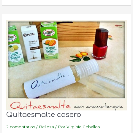
después
del
depilado
Quitaesmalte casero
2 comentarios
/
Belleza
/ Por
Virginia Ceballos