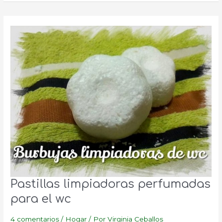
respirar
mejor
Pastillas limpiadoras perfumadas
para el wc
4 comentarios
/
Hogar
/ Por
Virginia Ceballos