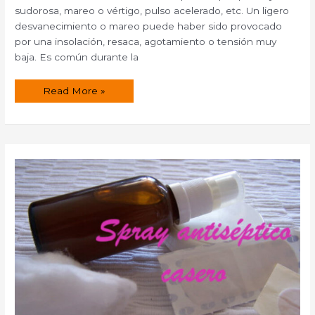
sudorosa, mareo o vértigo, pulso acelerado, etc. Un ligero
desvanecimiento o mareo puede haber sido provocado
por una insolación, resaca, agotamiento o tensión muy
baja. Es común durante la
Remedios
Read More »
naturales
para
los
desvanecimientos