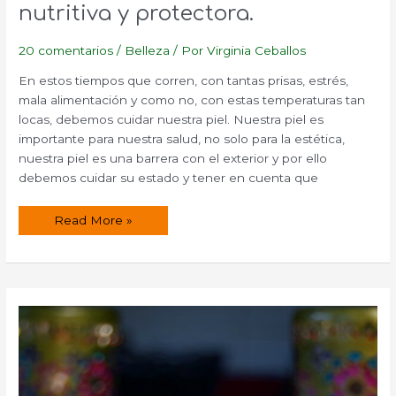
nutritiva y protectora.
20 comentarios
/
Belleza
/ Por
Virginia Ceballos
En estos tiempos que corren, con tantas prisas, estrés,
mala alimentación y como no, con estas temperaturas tan
locas, debemos cuidar nuestra piel. Nuestra piel es
importante para nuestra salud, no solo para la estética,
nuestra piel es una barrera con el exterior y por ello
debemos cuidar su estado y tener en cuenta que
Receta
Read More »
para
hacer
una
crema
nutritiva
y
protectora.