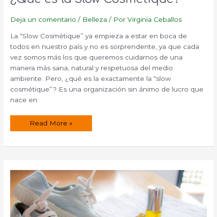
Deja un comentario
/
Belleza
/ Por
Virginia Ceballos
La “Slow Cosmétique” ya empieza a estar en boca de
todos en nuestro país y no es sorprendente, ya que cada
vez somos más los que queremos cuidarnos de una
manera más sana, natural y respetuosa del medio
ambiente. Pero, ¿qué es la exactamente la “slow
cosmétique”? Es una organización sin ánimo de lucro que
nace en
¿Qué
Read More »
es
la
Slow
Cosmétique?