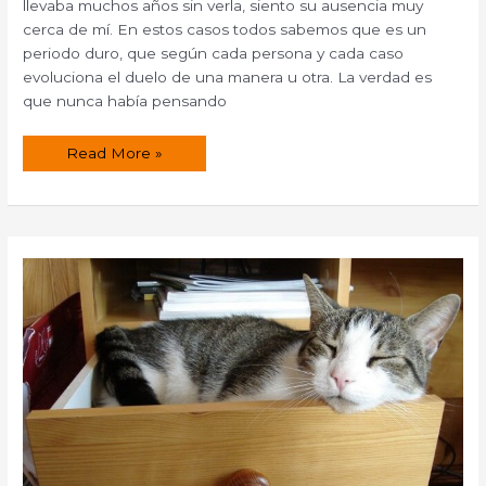
llevaba muchos años sin verla, siento su ausencia muy
cerca de mí. En estos casos todos sabemos que es un
periodo duro, que según cada persona y cada caso
evoluciona el duelo de una manera u otra. La verdad es
que nunca había pensando
Aromaterapia
Read More »
para
ayudar
en
caso
de
depresión
y
duelo