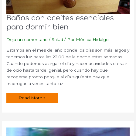
Baños con aceites esenciales
para dormir bien
Deja un comentario
/
Salud
/ Por
Mónica Hidalgo
Estamos en el mes del año donde los días son más largos y
tenemos luz hasta las 22:00 de la noche estas semanas.
Cuando podemos alargar el día y hacer actividades o estar
de ocio hasta tarde, genial, pero cuando hay que
recogerse pronto porque al día siguiente hay que
madrugar, a veces tanta luz
Baños
Read More »
con
aceites
esenciales
para
dormir
bien