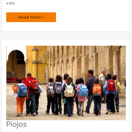
este
Burbujas
Read More »
de
aromaterapia
especial
peques
Piojos