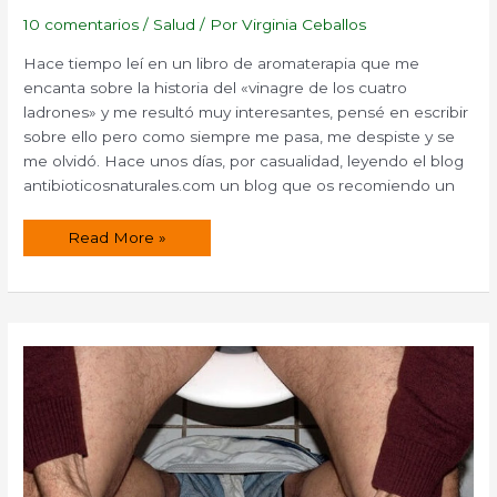
10 comentarios
/
Salud
/ Por
Virginia Ceballos
Hace tiempo leí en un libro de aromaterapia que me
encanta sobre la historia del «vinagre de los cuatro
ladrones» y me resultó muy interesantes, pensé en escribir
sobre ello pero como siempre me pasa, me despiste y se
me olvidó. Hace unos días, por casualidad, leyendo el blog
antibioticosnaturales.com un blog que os recomiendo un
¿Qué
Read More »
es
y
cómo
se
hace
el
vinagre
de
los
cuatro
ladrones?