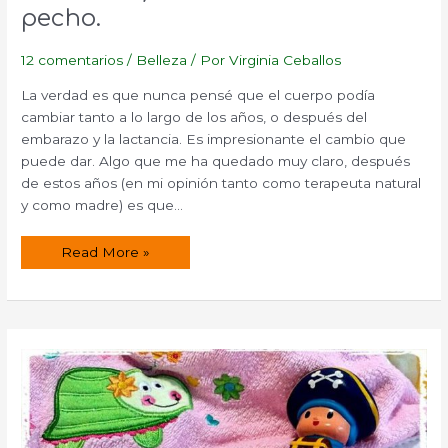
pecho.
12 comentarios
/
Belleza
/ Por
Virginia Ceballos
La verdad es que nunca pensé que el cuerpo podía
cambiar tanto a lo largo de los años, o después del
embarazo y la lactancia. Es impresionante el cambio que
puede dar. Algo que me ha quedado muy claro, después
de estos años (en mi opinión tanto como terapeuta natural
y como madre) es que…
Receta
Read More »
de
aceite
para
embellecer,
reafirmar
y
desarrollar
el
busto
o
pecho.