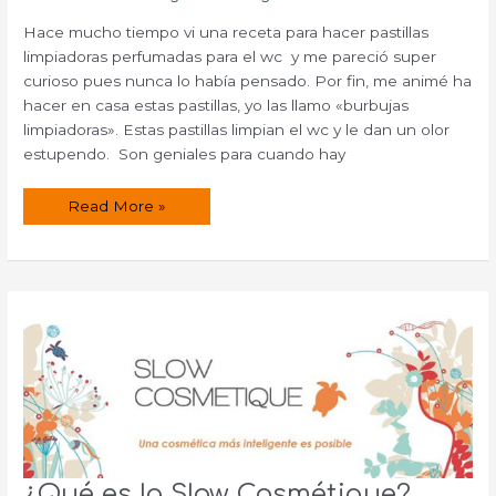
Hace mucho tiempo vi una receta para hacer pastillas
limpiadoras perfumadas para el wc y me pareció super
curioso pues nunca lo había pensado. Por fin, me animé ha
hacer en casa estas pastillas, yo las llamo «burbujas
limpiadoras». Estas pastillas limpian el wc y le dan un olor
estupendo. Son geniales para cuando hay
Pastillas
Read More »
limpiadoras
perfumadas
para
el
wc
¿Qué es la Slow Cosmétique?