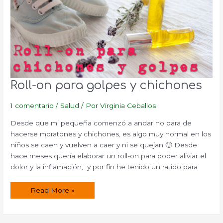
Roll-on para golpes y chichones
1 comentario
/
Salud
/ Por
Virginia Ceballos
Desde que mi pequeña comenzó a andar no para de
hacerse moratones y chichones, es algo muy normal en los
niños se caen y vuelven a caer y ni se quejan 🙂 Desde
hace meses quería elaborar un roll-on para poder aliviar el
dolor y la inflamación, y por fin he tenido un ratido para
Roll-
Read More »
on
para
golpes
y
chichones