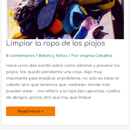
Limpiar la ropa de los piojos
8 comentarios
/
Bebés y Niños
/ Por
Virginia Ceballos
Hace unos días escribí sobre como eliminar y prevenir los
piojos. Me quedó pendiente una cosa. Algo muy
importante para erradicar el problema, no solo es tratar el
cabello sino que tenemos que «rastrear» donde más
pueden estar … me refiero a la ropa (las capuchas, cuellos
de abrigos, gorros, etc) que hay que limpiar
Limpiar
Read More »
la
ropa
de
los
piojos