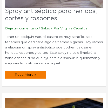
Spray antiséptico para heridas,
cortes y raspones
Deja un comentario
/
Salud
/ Por
Virginia Ceballos
Tener un botiquín natural casero es muy sencillo, solo
tenemos que dedicarle algo de tiempo y ganas. Hoy vamos
a elaborar un spray antiséptico que podremos usar en
heridas, raspones y cortes. Este spray no solo limpiará la
zona dañada si no que ayudará a disminuir la quemazón y
mejorará la cicatrización de la piel.
Spray
Read More »
antiséptico
para
heridas,
cortes
y
raspones