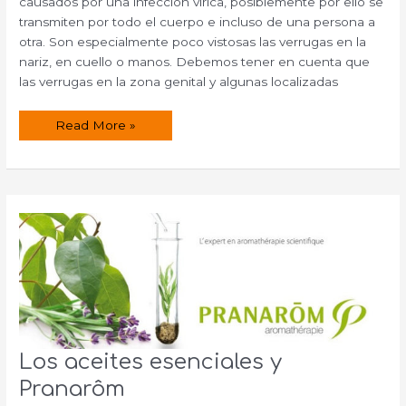
causados por una infección vírica, posiblemente por ello se
transmiten por todo el cuerpo e incluso de una persona a
otra. Son especialmente poco vistosas las verrugas en la
nariz, en cuello o manos. Debemos tener en cuenta que
las verrugas en la zona genital y algunas localizadas
Como
Read More »
quitar
las
verrugas
Los aceites esenciales y
Pranarôm