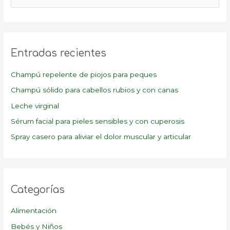
u
s
c
a
Entradas recientes
r
p
Champú repelente de piojos para peques
o
Champú sólido para cabellos rubios y con canas
r
Leche virginal
:
Sérum facial para pieles sensibles y con cuperosis
Spray casero para aliviar el dolor muscular y articular
Categorías
Alimentación
Bebés y Niños