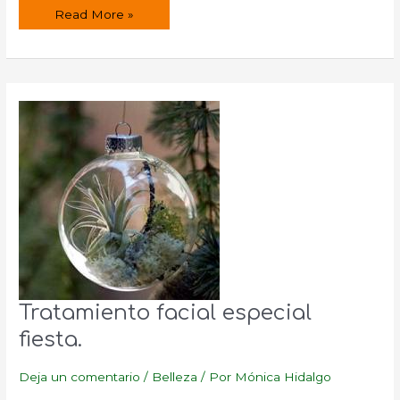
Alimentación
Read More »
para
que
el
pelo
crezca
más
rápido
y
fuerte
Tratamiento facial especial
fiesta.
Deja un comentario
/
Belleza
/ Por
Mónica Hidalgo