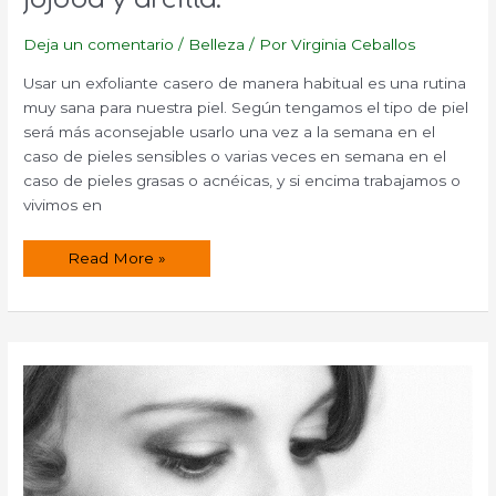
Deja un comentario
/
Belleza
/ Por
Virginia Ceballos
Usar un exfoliante casero de manera habitual es una rutina
muy sana para nuestra piel. Según tengamos el tipo de piel
será más aconsejable usarlo una vez a la semana en el
caso de pieles sensibles o varias veces en semana en el
caso de pieles grasas o acnéicas, y si encima trabajamos o
vivimos en
Exfoliante
Read More »
casero
con
perlas
de
jojoba
y
arcilla.