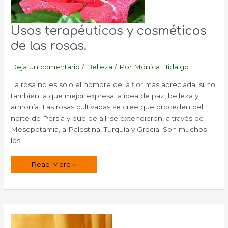
Usos terapéuticos y cosméticos
de las rosas.
Deja un comentario
/
Belleza
/ Por
Mónica Hidalgo
La rosa no es sólo el nombre de la flor más apreciada, si no
también la que mejor expresa la idea de paz, belleza y
armonía. Las rosas cultivadas se cree que proceden del
norte de Persia y que de allí se extendieron, a través de
Mesopotamia, a Palestina, Turquía y Grecia. Son muchos
los
Usos
Read More »
terapéuticos
y
cosméticos
de
las
rosas.