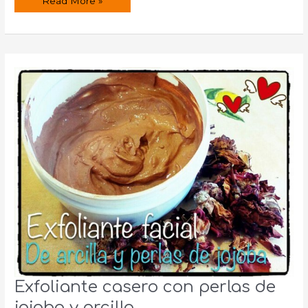
Remedios
Read More »
naturales
para
los
labios
agrietados
Exfoliante casero con perlas de
jojoba y arcilla.