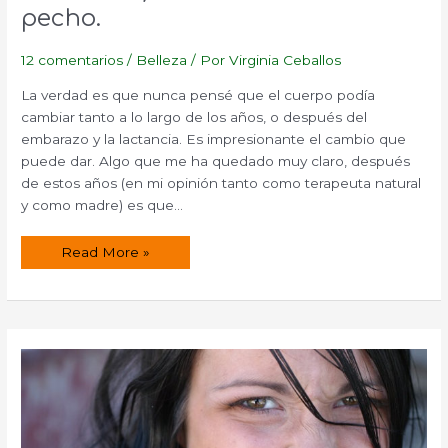
pecho.
12 comentarios
/
Belleza
/ Por
Virginia Ceballos
La verdad es que nunca pensé que el cuerpo podía
cambiar tanto a lo largo de los años, o después del
embarazo y la lactancia. Es impresionante el cambio que
puede dar. Algo que me ha quedado muy claro, después
de estos años (en mi opinión tanto como terapeuta natural
y como madre) es que…
Receta
Read More »
de
aceite
para
embellecer,
reafirmar
y
desarrollar
el
busto
o
pecho.