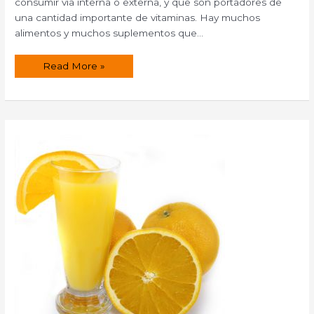
consumir vía interna o externa, y que son portadores de
una cantidad importante de vitaminas. Hay muchos
alimentos y muchos suplementos que…
Vitaminas
Read More »
para
tu
piel
II.