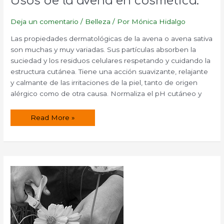
Usos de la avena en cosmética.
Deja un comentario
/
Belleza
/ Por
Mónica Hidalgo
Las propiedades dermatológicas de la avena o avena sativa
son muchas y muy variadas. Sus partículas absorben la
suciedad y los residuos celulares respetando y cuidando la
estructura cutánea. Tiene una acción suavizante, relajante
y calmante de las irritaciones de la piel, tanto de origen
alérgico como de otra causa. Normaliza el pH cutáneo y
Usos
Read More »
de
la
avena
en
cosmética.