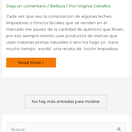
Deja un comentario
/
Belleza
/ Por
Virginia Ceballos
Cada vez que veo la composición de algunas leches
limpiadoras o tónicos faciales que se venden en el
mercado me asusto de la cantidad de químicos que llevan,
por eso siempre intento usar productos de marcas que
usan materias primas naturales o sino los hago yo. Hace
mucho tiempo escribí una receta de loción limpiadora
Receta
Read More »
de
Loción
facial
de
hierbas
para
pieles
normales.
No hay más entradas para mostrar.
B