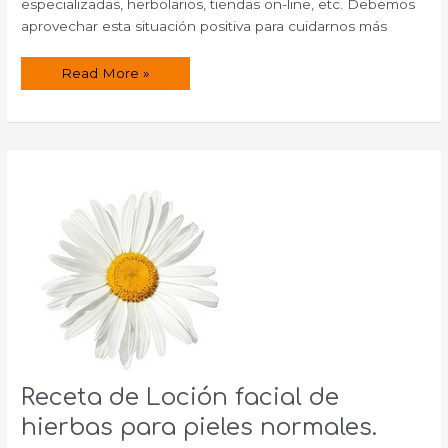
especializadas, herbolarios, tiendas on-line, etc. Debemos
aprovechar esta situación positiva para cuidarnos más
Marcas
Read More »
de
cosmética
natural.
Receta de Loción facial de
hierbas para pieles normales.