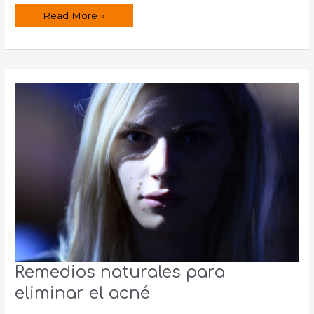
Remedios
Read More »
naturales
para
reducir
las
ojeras
Remedios naturales para
eliminar el acné