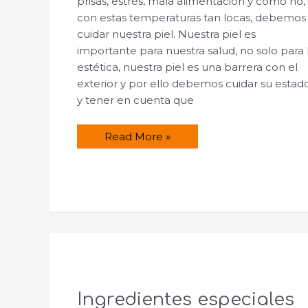
prisas, estrés, mala alimentación y como no,
con estas temperaturas tan locas, debemos
cuidar nuestra piel. Nuestra piel es
importante para nuestra salud, no solo para 
estética, nuestra piel es una barrera con el
exterior y por ello debemos cuidar su estad
y tener en cuenta que
Receta
Read More »
para
hacer
una
crema
nutritiva
y
protectora.
Ingredientes especiales