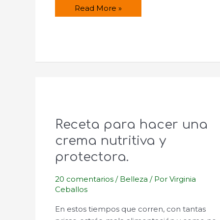
Tratamiento
Read More »
facial
especial
fiesta.
Receta para hacer una
crema nutritiva y
protectora.
20 comentarios
/
Belleza
/ Por
Virginia
Ceballos
En estos tiempos que corren, con tantas