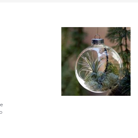
te
lo