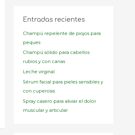
c
a
Entradas recientes
r
p
Champú repelente de piojos para
o
peques
r
Champú sólido para cabellos
:
rubios y con canas
Leche virginal
Sérum facial para pieles sensibles y
con cuperosis
Spray casero para aliviar el dolor
muscular y articular