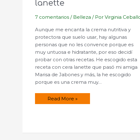
lanette
7 comentarios
/
Belleza
/ Por
Virginia Ceball
Aunque me encanta la crema nutritiva y
protectora que suelo usar, hay algunas
personas que no les convence porque es
muy untuosa e hidratante, por eso decidí
probar con otras recetas. He escogido esta
receta con cera lanette que pasó mi amiga
Marisa de Jabones y más, la he escogido
porque es una crema muy…
Crema
Read More »
facial
con
cera
lanette