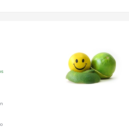
os
an
 o