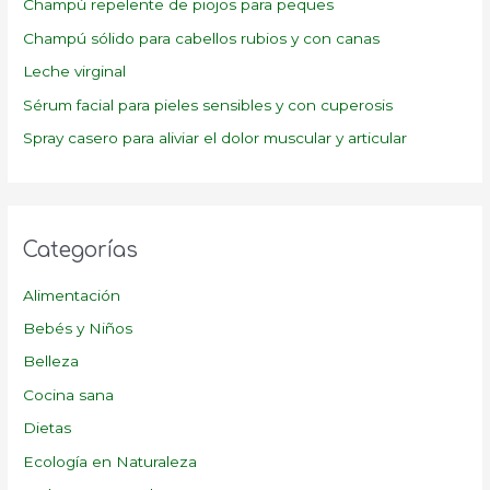
p
Champú repelente de piojos para peques
o
Champú sólido para cabellos rubios y con canas
r
Leche virginal
:
Sérum facial para pieles sensibles y con cuperosis
Spray casero para aliviar el dolor muscular y articular
Categorías
Alimentación
Bebés y Niños
Belleza
Cocina sana
Dietas
Ecología en Naturaleza