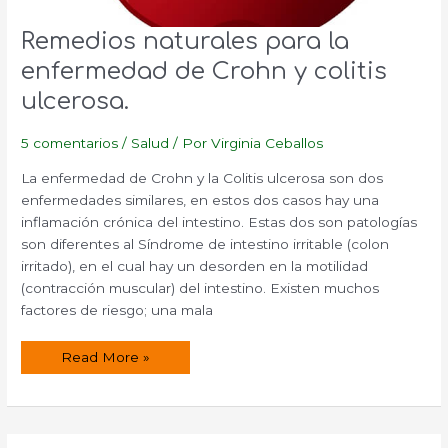
Remedios naturales para la
enfermedad de Crohn y colitis
ulcerosa.
5 comentarios
/
Salud
/ Por
Virginia Ceballos
La enfermedad de Crohn y la Colitis ulcerosa son dos
enfermedades similares, en estos dos casos hay una
inflamación crónica del intestino. Estas dos son patologías
son diferentes al Síndrome de intestino irritable (colon
irritado), en el cual hay un desorden en la motilidad
(contracción muscular) del intestino. Existen muchos
factores de riesgo; una mala
Remedios
Read More »
naturales
para
la
enfermedad
de
Crohn
y