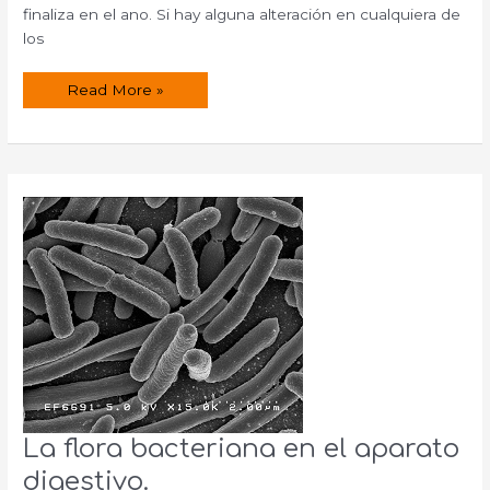
finaliza en el ano. Si hay alguna alteración en cualquiera de
los
La
Read More »
Importancia
del
aparato
digestivo.
La flora bacteriana en el aparato
digestivo.