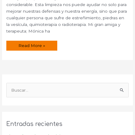
considerable. Esta limpieza nos puede ayudar no solo para
mejorar nuestras defensas y nuestra energía, sino que para
cualquier persona que sufre de estreñimiento, piedras en
la vesícula, quimioterapia o radioterapia. Mi gran amiga y
terapeuta; Mónica ha
¿Que
Read More »
es
y
para
que
sirve
la
Hidroterapia
de
Colon?
B
u
s
c
a
Entradas recientes
r