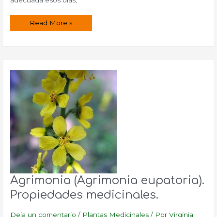
Suero
Read More »
para
diarreas.
Agrimonia (Agrimonia eupatoria).
Propiedades medicinales.
Deja un comentario
/
Plantas Medicinales
/ Por
Virginia