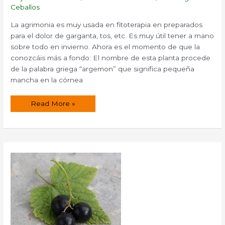
Ceballos
La agrimonia es muy usada en fitoterapia en preparados
para el dolor de garganta, tos, etc. Es muy útil tener a mano
sobre todo en invierno. Ahora es el momento de que la
conozcáis más a fondo: El nombre de esta planta procede
de la palabra griega “argemon” que significa pequeña
mancha en la córnea
Agrimonia
Read More »
(Agrimonia
eupatoria).
Propiedades
medicinales.