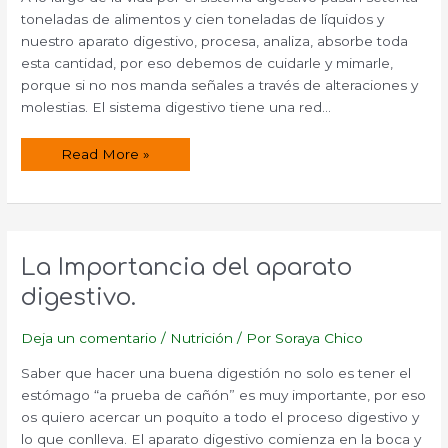
toneladas de alimentos y cien toneladas de líquidos y
nuestro aparato digestivo, procesa, analiza, absorbe toda
esta cantidad, por eso debemos de cuidarle y mimarle,
porque si no nos manda señales a través de alteraciones y
molestias. El sistema digestivo tiene una red…
El
Read More »
aparato
digestivo,
otro
cerebro
que
siente
La Importancia del aparato
digestivo.
Deja un comentario
/
Nutrición
/ Por
Soraya Chico
Saber que hacer una buena digestión no solo es tener el
estómago “a prueba de cañón” es muy importante, por eso
os quiero acercar un poquito a todo el proceso digestivo y
lo que conlleva. El aparato digestivo comienza en la boca y