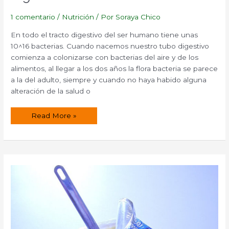
1 comentario
/
Nutrición
/ Por
Soraya Chico
En todo el tracto digestivo del ser humano tiene unas
10^16 bacterias. Cuando nacemos nuestro tubo digestivo
comienza a colonizarse con bacterias del aire y de los
alimentos, al llegar a los dos años la flora bacteria se parece
a la del adulto, siempre y cuando no haya habido alguna
alteración de la salud o
La
Read More »
flora
bacteriana
en
el
aparato
digestivo.