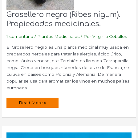
Grosellero negro (Ribes nigum).
Propiedades medicinales.
1 comentario
/
Plantas Medicinales
/ Por
Virginia Ceballos
El Grosellero negro es una planta medicinal muy usada en
preparados herbales para tratar las alergias, ácido úrico,
como tónico venoso, etc. También es llamada Zarzaparrilla
negra. Crece en bosques húmedos del este de Francia, se
cultiva en países como Polonia y Alemania. De manera
popular se usa para aromatizar los vinos en muchos países
europeos.
Grosellero
Read More »
negro
(Ribes
nigum).
Propiedades
medicinales.