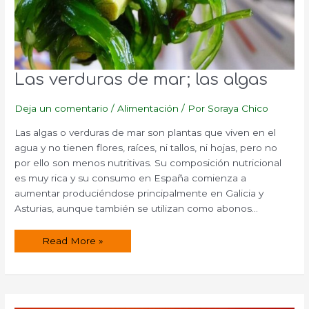
Las verduras de mar; las algas
Deja un comentario
/
Alimentación
/ Por
Soraya Chico
Las algas o verduras de mar son plantas que viven en el
agua y no tienen flores, raíces, ni tallos, ni hojas, pero no
por ello son menos nutritivas. Su composición nutricional
es muy rica y su consumo en España comienza a
aumentar produciéndose principalmente en Galicia y
Asturias, aunque también se utilizan como abonos…
Las
Read More »
verduras
de
mar;
las
algas