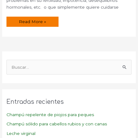
problemas en su fertilidad, impotencia, desequilibrios
hormonales, etc. o que simplemente quiere cuidarse
La
Read More »
dieta
de
la
Fertilidad.
B
u
s
c
a
Entradas recientes
r
p
Champú repelente de piojos para peques
o
Champú sólido para cabellos rubios y con canas
r
Leche virginal