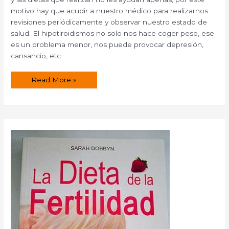
motivo hay que acudir a nuestro médico para realizarnos
revisiones periódicamente y observar nuestro estado de
salud. El hipotiroidismos no solo nos hace coger peso, ese
es un problema menor, nos puede provocar depresión,
cansancio, etc.
El
Read More »
hipotiroidismo
y
su
tratamiento
natural.