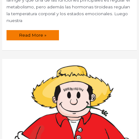
metabolismo, pero además las hormonas tiroideas regulan
la temperatura corporal y los estados emocionales. Luego
nuestra
El
Read More »
hipertiroidismo,
en
qué
consiste
y
su
tratamiento
natural