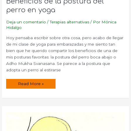
Beneficios de la postura del
perro en yoga
Deja un comentario
/
Terapias alternativas
/ Por
Mónica
Hidalgo
Hoy pensaba escribir sobre otra cosa, pero acabo de llegar
de mi clase de yoga para embarazadas y me siento tan
bien que he querido compartir los beneficios de una de
mis posturas favoritas: la postura del perro boca abajo o
Adho Mukha Svanasana. Se parece a la postura que
adopta un perro al estirarse
Beneficios
Read More »
de
la
postura
del
perro
en
yoga