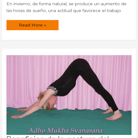
En invierno, de forma natural, se produce un aumento de
las horas de sueño, una actitud que favorece el trabajo
Consejos
Read More »
sencillos
para
favorecer
el
descanso
en
invierno