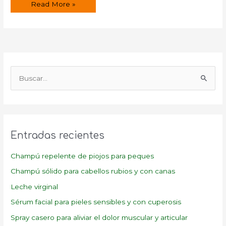
¿Cómo
Read More »
hacer
Té
Yogui?
B
u
s
c
a
Entradas recientes
r
p
Champú repelente de piojos para peques
o
Champú sólido para cabellos rubios y con canas
r
Leche virginal
:
Sérum facial para pieles sensibles y con cuperosis
Spray casero para aliviar el dolor muscular y articular