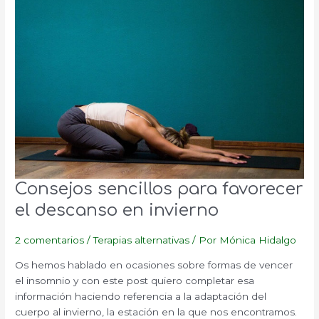
Consejos sencillos para favorecer
el descanso en invierno
2 comentarios
/
Terapias alternativas
/ Por
Mónica Hidalgo
Os hemos hablado en ocasiones sobre formas de vencer
el insomnio y con este post quiero completar esa
información haciendo referencia a la adaptación del
cuerpo al invierno, la estación en la que nos encontramos.