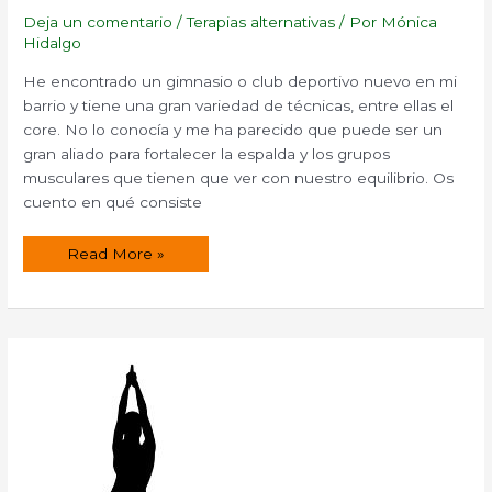
Deja un comentario
/
Terapias alternativas
/ Por
Mónica
Hidalgo
He encontrado un gimnasio o club deportivo nuevo en mi
barrio y tiene una gran variedad de técnicas, entre ellas el
core. No lo conocía y me ha parecido que puede ser un
gran aliado para fortalecer la espalda y los grupos
musculares que tienen que ver con nuestro equilibrio. Os
cuento en qué consiste
El
Read More »
core,
para
fortalecer
abdomen
y
espalda.