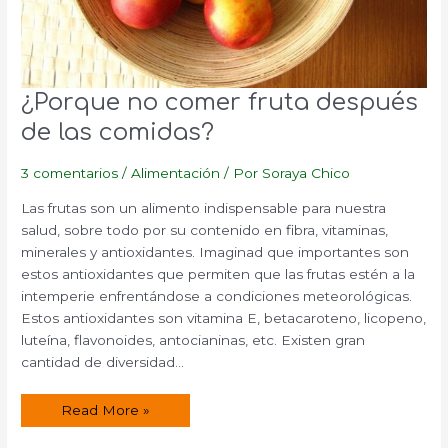
¿Porque no comer fruta después
de las comidas?
3 comentarios
/
Alimentación
/ Por
Soraya Chico
Las frutas son un alimento indispensable para nuestra
salud, sobre todo por su contenido en fibra, vitaminas,
minerales y antioxidantes. Imaginad que importantes son
estos antioxidantes que permiten que las frutas estén a la
intemperie enfrentándose a condiciones meteorológicas.
Estos antioxidantes son vitamina E, betacaroteno, licopeno,
luteína, flavonoides, antocianinas, etc. Existen gran
cantidad de diversidad…
¿Porque
Read More »
no
comer
fruta