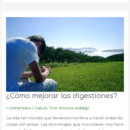
después
de
las
comidas?
¿Cómo mejorar las digestiones?
1 comentario
/
Salud
/ Por
Mónica Hidalgo
La vida tan movida que llevamos nos lleva a hacer todas las
cosas con prisas. Las tecnologías que nos rodean nos hace