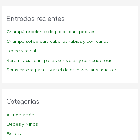
c
a
Entradas recientes
r
p
Champú repelente de piojos para peques
o
Champú sólido para cabellos rubios y con canas
r
Leche virginal
:
Sérum facial para pieles sensibles y con cuperosis
Spray casero para aliviar el dolor muscular y articular
Categorías
Alimentación
Bebés y Niños
Belleza