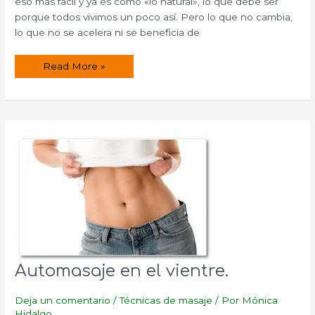
eso más fácil y ya es como «lo natural», lo que debe ser
porque todos vivimos un poco así. Pero lo que no cambia,
lo que no se acelera ni se beneficia de
¿Cómo
Read More »
mejorar
las
digestiones?
Automasaje en el vientre.
Deja un comentario
/
Técnicas de masaje
/ Por
Mónica
Hidalgo