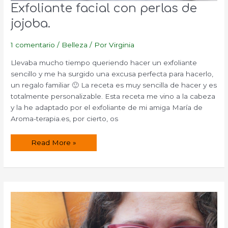
Exfoliante facial con perlas de
jojoba.
1 comentario
/
Belleza
/ Por
Virginia
Llevaba mucho tiempo queriendo hacer un exfoliante
sencillo y me ha surgido una excusa perfecta para hacerlo,
un regalo familiar 🙂 La receta es muy sencilla de hacer y es
totalmente personalizable. Esta receta me vino a la cabeza
y la he adaptado por el exfoliante de mi amiga María de
Aroma-terapia.es, por cierto, os
Exfoliante
Read More »
facial
con
perlas
de
jojoba.