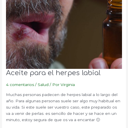
Aceite para el herpes labial
4 comentarios
/
Salud
/ Por
Virginia
Muchas personas padecen de herpes labial a lo largo del
año. Para algunas personas suele ser algo muy habitual en
su vida. Si este suele ser vuestro caso, este preparado os
va a venir de perlas. es sencillo de hacer y se hace en un
minuto, estoy segura de que os va a encantar 🙂