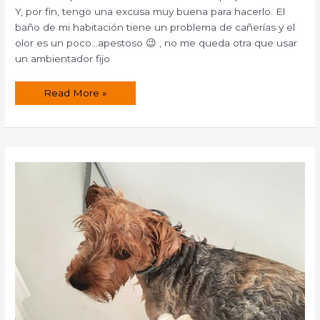
Y, por fin, tengo una excusa muy buena para hacerlo. El
baño de mi habitación tiene un problema de cañerías y el
olor es un poco…apestoso 😉 , no me queda otra que usar
un ambientador fijo
¿Cómo
Read More »
hacer
un
mikado
casero
y
sano?