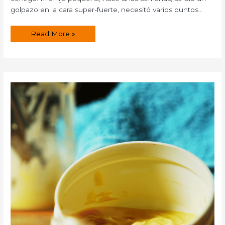
golpazo en la cara super-fuerte, necesitó varios puntos…
Aceite
Read More »
especial
para
moretones,
golpes
y
chichones.