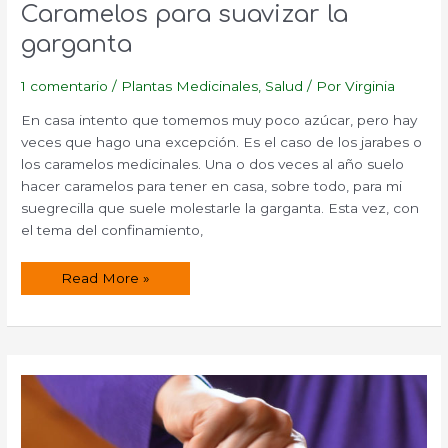
Caramelos para suavizar la
garganta
1 comentario
/
Plantas Medicinales
,
Salud
/ Por
Virginia
En casa intento que tomemos muy poco azúcar, pero hay
veces que hago una excepción. Es el caso de los jarabes o
los caramelos medicinales. Una o dos veces al año suelo
hacer caramelos para tener en casa, sobre todo, para mi
suegrecilla que suele molestarle la garganta. Esta vez, con
el tema del confinamiento,
Caramelos
Read More »
para
suavizar
la
garganta