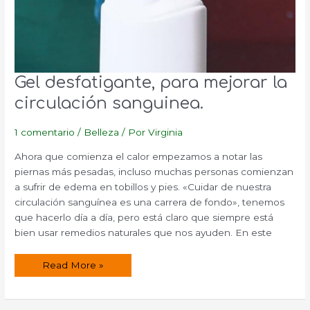
Gel desfatigante, para mejorar la
circulación sanguinea.
1 comentario
/
Belleza
/ Por
Virginia
Ahora que comienza el calor empezamos a notar las
piernas más pesadas, incluso muchas personas comienzan
a sufrir de edema en tobillos y pies. «Cuidar de nuestra
circulación sanguínea es una carrera de fondo», tenemos
que hacerlo día a día, pero está claro que siempre está
bien usar remedios naturales que nos ayuden. En este
Gel
Read More »
desfatigante,
para
mejorar
la
circulación