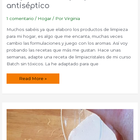
antiséptico
1 comentario
/
Hogar
/ Por
Virginia
Muchos sabéis ya que elaboro los productos de limpieza
para mi hogar, es algo que me encanta, muchas veces
cambio las formulaciones y juego con los aromas. Así voy
probando las recetas que más me gustan. Hace unas
semanas, adapte una receta de limpiacristales de mi curso
Batch sin tóxicos. La he adaptado para que
Limpia
Read More »
cristales
y
superficies
antiséptico