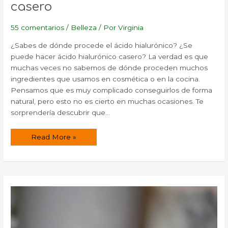
casero
55 comentarios
/
Belleza
/ Por
Virginia
¿Sabes de dónde procede el ácido hialurónico? ¿Se
puede hacer ácido hialurónico casero? La verdad es que
muchas veces no sabemos de dónde proceden muchos
ingredientes que usamos en cosmética o en la cocina.
Pensamos que es muy complicado conseguirlos de forma
natural, pero esto no es cierto en muchas ocasiones. Te
sorprendería descubrir que…
Ácido
Read More »
hialurónico
y
colágeno
casero