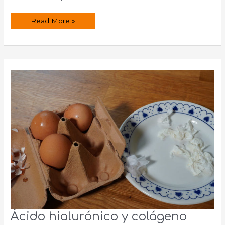
Contorno
Read More »
de
ojos
casero
con
ácido
hialurónico
Ácido hialurónico y colágeno