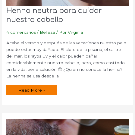
Henna neutra para cuidar
nuestro cabello
4 comentarios
/
Belleza
/ Por
Virginia
Acaba el verano y después de las vacaciones nuestro pelo
puede estar muy dañado. El cloro de la piscina, el salitre
del mar, los rayos Uv y el calor pueden dañar
considerablemente nuestro cabello, pero, como casi todo
en la vida, tiene solución 🙂 ¿Quién no conoce la henna?
La henna se usa desde la
Henna
Read More »
neutra
para
cuidar
nuestro
cabello