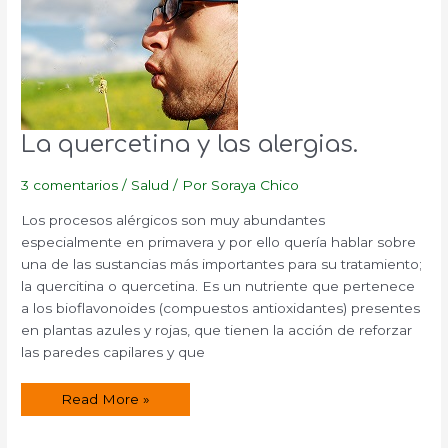
La quercetina y las alergias.
3 comentarios
/
Salud
/ Por
Soraya Chico
Los procesos alérgicos son muy abundantes
especialmente en primavera y por ello quería hablar sobre
una de las sustancias más importantes para su tratamiento;
la quercitina o quercetina. Es un nutriente que pertenece
a los bioflavonoides (compuestos antioxidantes) presentes
en plantas azules y rojas, que tienen la acción de reforzar
las paredes capilares y que
La
Read More »
quercetina
y
las