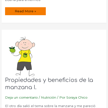
Propiedades
Read More »
y
beneficios
de
la
Manzana
II.
Propiedades y beneficios de la
manzana I.
Deja un comentario
/
Nutrición
/ Por
Soraya Chico
El otro día salió el tema sobre la manzana y me pareció