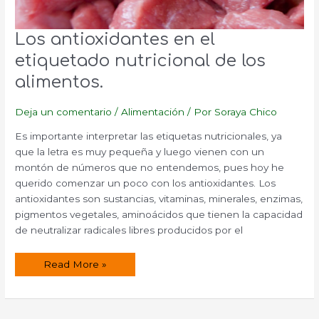
Los antioxidantes en el
etiquetado nutricional de los
alimentos.
Deja un comentario
/
Alimentación
/ Por
Soraya Chico
Es importante interpretar las etiquetas nutricionales, ya
que la letra es muy pequeña y luego vienen con un
montón de números que no entendemos, pues hoy he
querido comenzar un poco con los antioxidantes. Los
antioxidantes son sustancias, vitaminas, minerales, enzimas,
pigmentos vegetales, aminoácidos que tienen la capacidad
de neutralizar radicales libres producidos por el
Los
Read More »
antioxidantes
en
el
etiquetado
nutricional
de