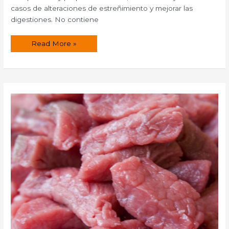
casos de alteraciones de estreñimiento y mejorar las
digestiones. No contiene
Propiedades
Read More »
nutritivas
de
las
uvas
pasas