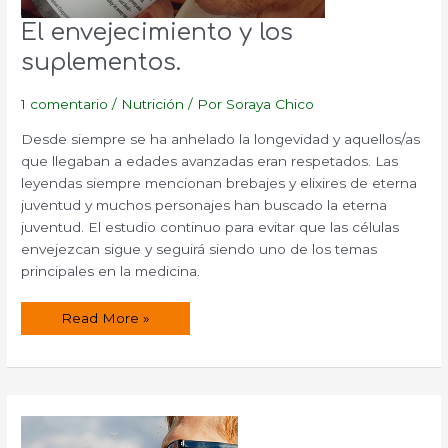
El envejecimiento y los
suplementos.
1 comentario
/
Nutrición
/ Por
Soraya Chico
Desde siempre se ha anhelado la longevidad y aquellos/as
que llegaban a edades avanzadas eran respetados. Las
leyendas siempre mencionan brebajes y elixires de eterna
juventud y muchos personajes han buscado la eterna
juventud. El estudio continuo para evitar que las células
envejezcan sigue y seguirá siendo uno de los temas
principales en la medicina.
El
Read More »
envejecimiento
y
los
suplementos.