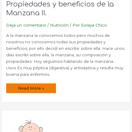
Propiedades y beneficios de la
Manzana II.
Deja un comentario
/
Nutrición
/ Por
Soraya Chico
A la manzana la conocemos todos pero muchos de
nosotros no conocemos todas sus propiedades y
beneficios, por ello decidí en escribir sobre ella. Hace unos
días escribí sobre ella, la manzana, su composición y
propiedades. Hoy seguimos hablando de la manzana…
Usos Es muy péptica (digestiva) y antiséptica y resulta muy
buena para enfermos
Propiedades
Read More »
y
beneficios
de
la
Manzana
II.