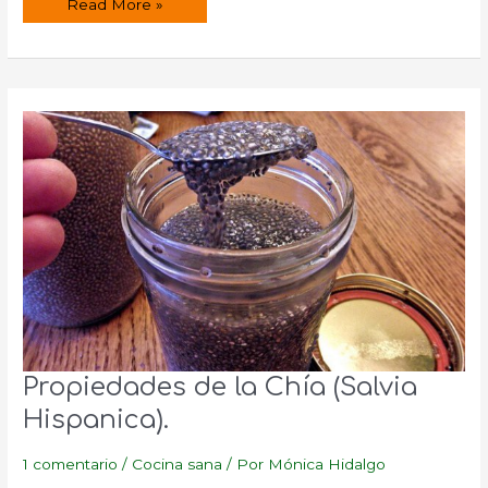
¿Qué
Read More »
es
y
para
que
sirve
la
N-
acetil
cisteína?
Propiedades de la Chía (Salvia
Hispanica).
1 comentario
/
Cocina sana
/ Por
Mónica Hidalgo