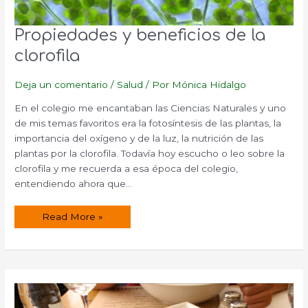
Propiedades y beneficios de la
clorofila
Deja un comentario
/
Salud
/ Por
Mónica Hidalgo
En el colegio me encantaban las Ciencias Naturales y uno
de mis temas favoritos era la fotosíntesis de las plantas, la
importancia del oxígeno y de la luz, la nutrición de las
plantas por la clorofila. Todavía hoy escucho o leo sobre la
clorofila y me recuerda a esa época del colegio,
entendiendo ahora que…
Propiedades
Read More »
y
beneficios
de
la
clorofila