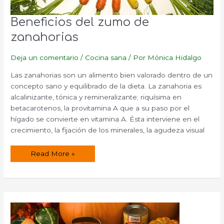
Beneficios del zumo de
zanahorias
Deja un comentario
/
Cocina sana
/ Por
Mónica Hidalgo
Las zanahorias son un alimento bien valorado dentro de un
concepto sano y equilibrado de la dieta. La zanahoria es
alcalinizante, tónica y remineralizante; riquísima en
betacarotenos, la provitamina A que a su paso por el
hígado se convierte en vitamina A. Ésta interviene en el
crecimiento, la fijación de los minerales, la agudeza visual
Beneficios
Read More »
del
zumo
de
zanahorias