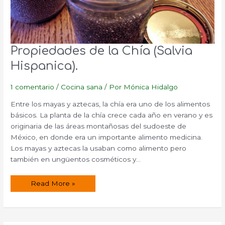
Propiedades de la Chía (Salvia
Hispanica).
1 comentario
/
Cocina sana
/ Por
Mónica Hidalgo
Entre los mayas y aztecas, la chía era uno de los alimentos
básicos. La planta de la chía crece cada año en verano y es
originaria de las áreas montañosas del sudoeste de
México, en donde era un importante alimento medicina.
Los mayas y aztecas la usaban como alimento pero
también en ungüentos cosméticos y…
Propiedades
Read More »
de
la
Chía
(Salvia
Hispanica).