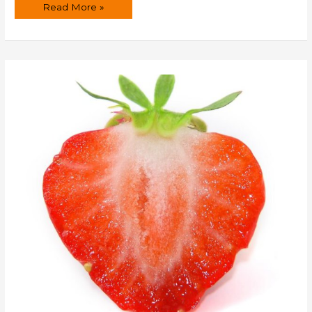
Propiedades
Read More »
de
las
fresas.