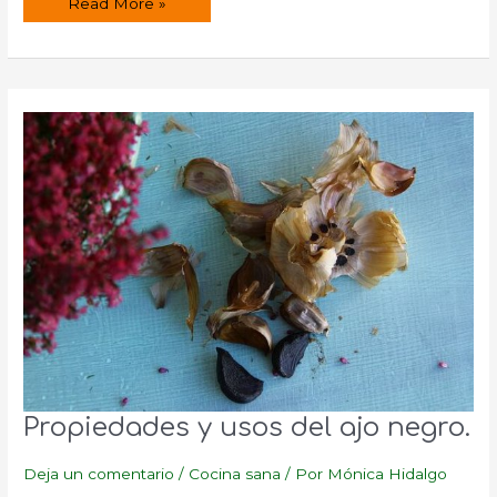
¿Qué
Read More »
son
los
carotenoides?
Propiedades y usos del ajo negro.
Deja un comentario
/
Cocina sana
/ Por
Mónica Hidalgo