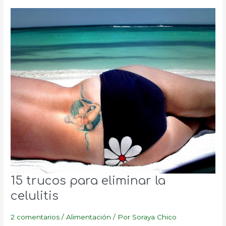
del
Intestino
Permeable
15 trucos para eliminar la
celulitis
2 comentarios
/
Alimentación
/ Por
Soraya Chico