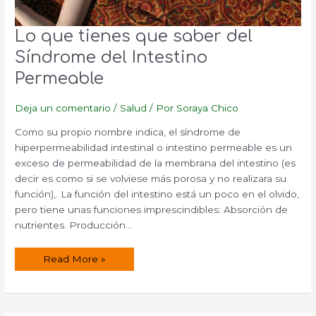
Lo que tienes que saber del
Síndrome del Intestino
Permeable
Deja un comentario
/
Salud
/ Por
Soraya Chico
Como su propio nombre indica, el síndrome de
hiperpermeabilidad intestinal o intestino permeable es un
exceso de permeabilidad de la membrana del intestino (es
decir es como si se volviese más porosa y no realizara su
función),. La función del intestino está un poco en el olvido,
pero tiene unas funciones imprescindibles: Absorción de
nutrientes. Producción…
Lo
Read More »
que
tienes
que
saber
del
Síndrome