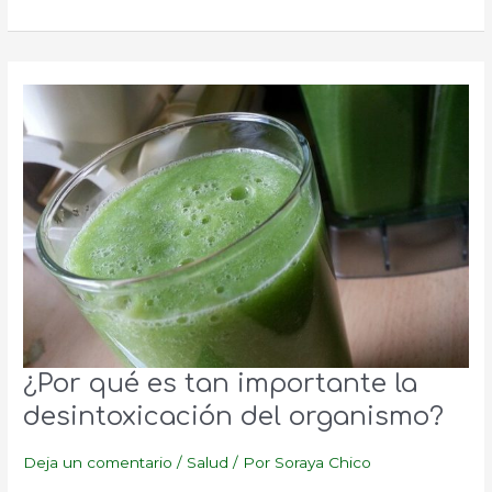
o
no
añadidas
voluntariamente
¿Por qué es tan importante la
desintoxicación del organismo?
Deja un comentario
/
Salud
/ Por
Soraya Chico