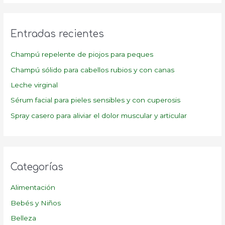
c
a
Entradas recientes
r
p
Champú repelente de piojos para peques
o
Champú sólido para cabellos rubios y con canas
r
Leche virginal
:
Sérum facial para pieles sensibles y con cuperosis
Spray casero para aliviar el dolor muscular y articular
Categorías
Alimentación
Bebés y Niños
Belleza