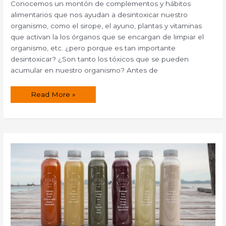
Conocemos un montón de complementos y hábitos
alimentarios que nos ayudan a desintoxicar nuestro
organismo, como el sirope, el ayuno, plantas y vitaminas
que activan la los órganos que se encargan de limpiar el
organismo, etc. ¿pero porque es tan importante
desintoxicar? ¿Son tanto los tóxicos que se pueden
acumular en nuestro organismo? Antes de
¿Por
Read More »
qué
es
tan
importante
la
desintoxicación
del
organismo?