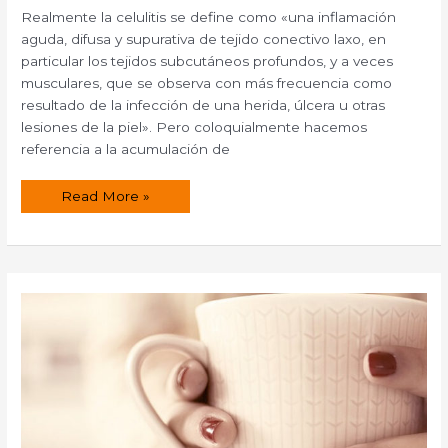
Realmente la celulitis se define como «una inflamación
aguda, difusa y supurativa de tejido conectivo laxo, en
particular los tejidos subcutáneos profundos, y a veces
musculares, que se observa con más frecuencia como
resultado de la infección de una herida, úlcera u otras
lesiones de la piel». Pero coloquialmente hacemos
referencia a la acumulación de
15
Read More »
trucos
para
eliminar
la
celulitis