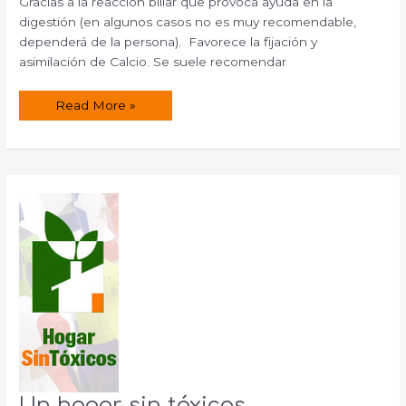
Gracias a la reacción biliar que provoca ayuda en la
digestión (en algunos casos no es muy recomendable,
dependerá de la persona). Favorece la fijación y
asimilación de Calcio. Se suele recomendar
Dieta
Read More »
del
limón:
instrucciones
y
efectos
Un hogar sin tóxicos.