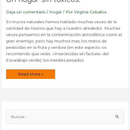
Deja un comentario
/
Hogar
/ Por
Virginia Ceballos
En trucos naturales hemos hablado muchas veces de la
cantidad de tóxicos que hay a nuestro alrededor. Muchas
veces pensamos en la contaminación atmosférica como el
gran enemigo, pero hay muchos mas; los restos de
pesticidas en la fruta y verdura (en este aspecto os
recomiendo que veáis «Insecticidas sin factura» del
Escarabajo verde), los metales pesados
Un
Read More »
hogar
sin
tóxicos.
B
u
s