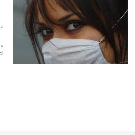
co
 y
d.
a