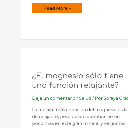
¿Para
Read More »
qué
sirve
el
Molibdeno?
¿El magnesio sólo tiene
una función relajante?
Deja un comentario
/
Salud
/ Por
Soraya Chi
La función más conocida del magnesio es la
de relajante, pero quiero adentrarme un
poco más en este gran mineral y ver juntos