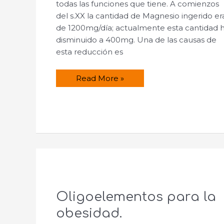
todas las funciones que tiene. A comienzos
del s.XX la cantidad de Magnesio ingerido er
de 1200mg/día; actualmente esta cantidad 
disminuido a 400mg. Una de las causas de
esta reducción es
¿El
Read More »
magnesio
sólo
tiene
una
función
relajante?
Oligoelementos para la
obesidad.