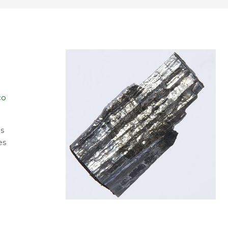
co
os
es