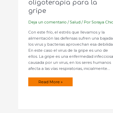
oligoterapia para la
gripe
Deja un comentario
/
Salud
/ Por
Soraya Chi
Con este frío, el estrés que llevamos y la
alimentación las defensas sufren una bajada
los virus y bacterias aprovechan esa debilida
En este caso el virus de la gripe es uno de
ellos. La gripe es una enfermedad infeccios
causada por un virus, en los seres humanos
afecta a las vías respiratorias, inicialmente…
Tratamiento
Read More »
de
oligoterapia
para
la
gripe