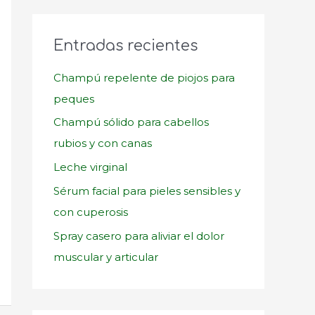
c
a
Entradas recientes
r
p
Champú repelente de piojos para
o
peques
r
Champú sólido para cabellos
:
rubios y con canas
Leche virginal
Sérum facial para pieles sensibles y
con cuperosis
Spray casero para aliviar el dolor
muscular y articular