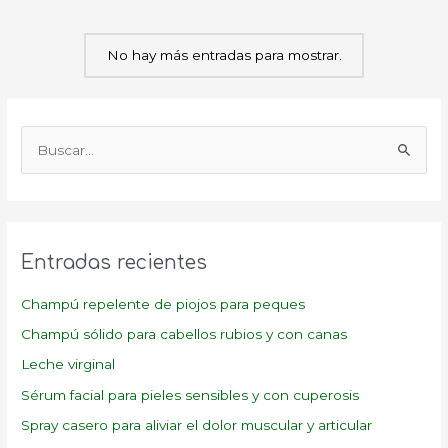
No hay más entradas para mostrar.
B
u
s
c
a
Entradas recientes
r
p
Champú repelente de piojos para peques
o
Champú sólido para cabellos rubios y con canas
r
Leche virginal
:
Sérum facial para pieles sensibles y con cuperosis
Spray casero para aliviar el dolor muscular y articular