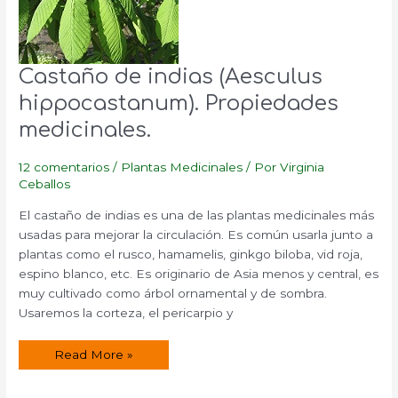
Castaño de indias (Aesculus
hippocastanum). Propiedades
medicinales.
12 comentarios
/
Plantas Medicinales
/ Por
Virginia
Ceballos
El castaño de indias es una de las plantas medicinales más
usadas para mejorar la circulación. Es común usarla junto a
plantas como el rusco, hamamelis, ginkgo biloba, vid roja,
espino blanco, etc. Es originario de Asia menos y central, es
muy cultivado como árbol ornamental y de sombra.
Usaremos la corteza, el pericarpio y
Castaño
Read More »
de
indias
(Aesculus