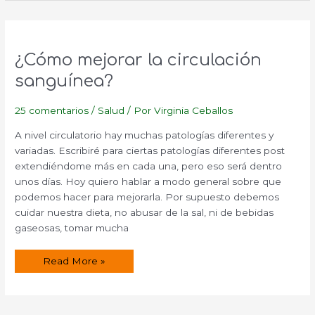
¿Cómo mejorar la circulación
sanguínea?
25 comentarios
/
Salud
/ Por
Virginia Ceballos
A nivel circulatorio hay muchas patologías diferentes y
variadas. Escribiré para ciertas patologías diferentes post
extendiéndome más en cada una, pero eso será dentro
unos días. Hoy quiero hablar a modo general sobre que
podemos hacer para mejorarla. Por supuesto debemos
cuidar nuestra dieta, no abusar de la sal, ni de bebidas
gaseosas, tomar mucha
¿Cómo
Read More »
mejorar
la
circulación
sanguínea?