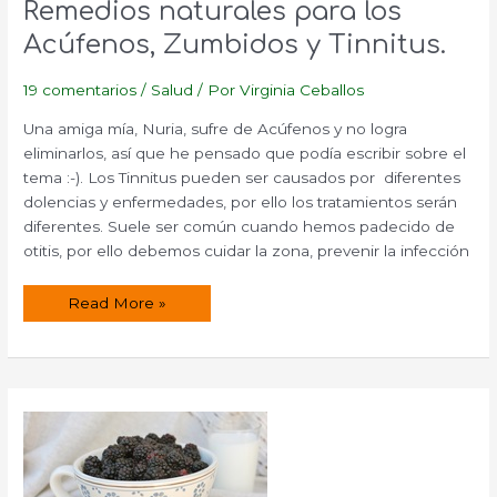
Remedios naturales para los
Acúfenos, Zumbidos y Tinnitus.
19 comentarios
/
Salud
/ Por
Virginia Ceballos
Una amiga mía, Nuria, sufre de Acúfenos y no logra
eliminarlos, así que he pensado que podía escribir sobre el
tema :-). Los Tinnitus pueden ser causados por diferentes
dolencias y enfermedades, por ello los tratamientos serán
diferentes. Suele ser común cuando hemos padecido de
otitis, por ello debemos cuidar la zona, prevenir la infección
Remedios
Read More »
naturales
para
los
Acúfenos,
Zumbidos
y
Tinnitus.