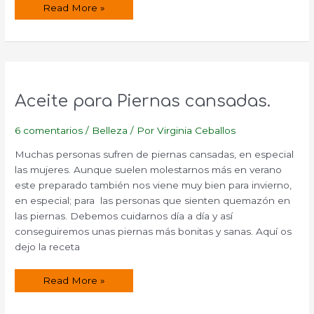
Tromboflebitis
Read More »
o
Flebitis.
Aceite para Piernas cansadas.
6 comentarios
/
Belleza
/ Por
Virginia Ceballos
Muchas personas sufren de piernas cansadas, en especial
las mujeres. Aunque suelen molestarnos más en verano
este preparado también nos viene muy bien para invierno,
en especial; para las personas que sienten quemazón en
las piernas. Debemos cuidarnos día a día y así
conseguiremos unas piernas más bonitas y sanas. Aquí os
dejo la receta
Aceite
Read More »
para
Piernas
cansadas.