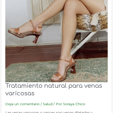
Tratamiento natural para venas
varicosas
Deja un comentario
/
Salud
/ Por
Soraya Chico
Las venas varicosas o varices son venas dilatadas y