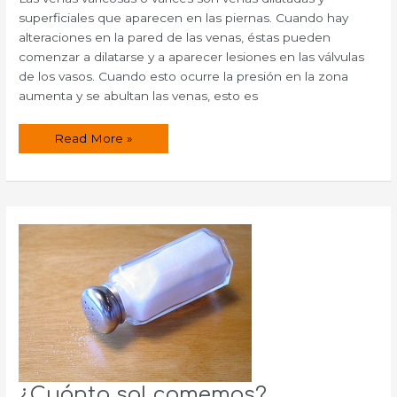
superficiales que aparecen en las piernas. Cuando hay
alteraciones en la pared de las venas, éstas pueden
comenzar a dilatarse y a aparecer lesiones en las válvulas
de los vasos. Cuando esto ocurre la presión en la zona
aumenta y se abultan las venas, esto es
Tratamiento
Read More »
natural
para
venas
varicosas
¿Cuánta sal comemos?