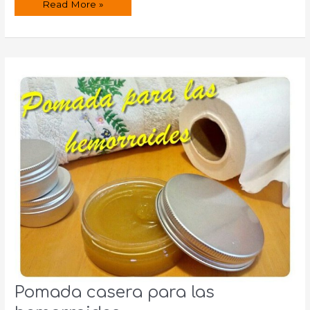
Centella
Read More »
Asiática
(Gotu
kola).
Propiedades
medicinales.
Pomada casera para las