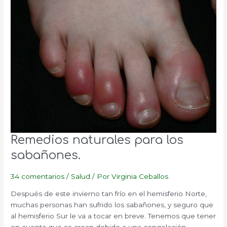
Remedios naturales para los
sabañones.
34 comentarios
/
Salud
/ Por
Virginia Ceballos
Después de este invierno tan frío en el hemisferio Norte,
muchas personas han sufrido los sabañones, y seguro que
al hemisferio Sur le va a tocar en breve. Tenemos que tener