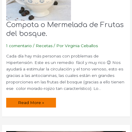
Compota o Mermelada de Frutas
del bosque.
1 comentario
/
Recetas
/ Por
Virginia Ceballos
Cada día hay más personas con problemas de
Hipertensión. Este es un remedio fácil y muy rico 😉 Nos
ayudará a estimular la circulación y el tono venoso, esto es
gracias a las antocianinas, las cuales están en grandes
proporciones en las frutas del bosque (gracias a ello tienen
ese color morado-rojizo tan característico). Lo…
Compota
Read More »
o
Mermelada
de
Frutas
del
bosque.