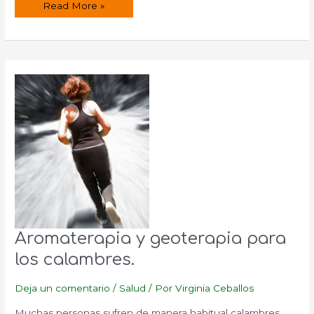
Crema
Read More »
para
las
varices.
Aromaterapia y geoterapia para
los calambres.
Deja un comentario
/
Salud
/ Por
Virginia Ceballos
Muchas personas sufren de manera habitual calambres