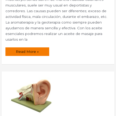
musculares, suele ser muy usual en deportistas y
corredores. Las causas pueden ser diferentes; exceso de
actividad física, mala circulación, durante el embarazo, etc.
La aromaterapia y la geoterapia como siempre pueden
ayudarnos de manera sencilla y efectiva. Con los aceite
esenciales podremos realizar un aceite de masaje para
usarlos en la
Aromaterapia
Read More »
y
geoterapia
para
los
calambres.