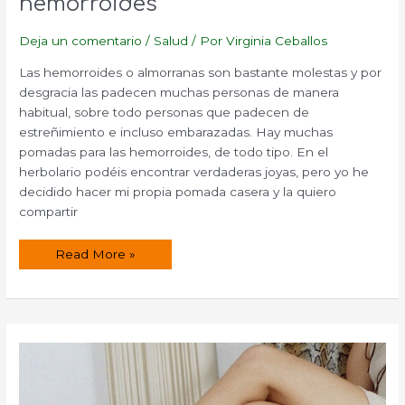
hemorroides
Deja un comentario
/
Salud
/ Por
Virginia Ceballos
Las hemorroides o almorranas son bastante molestas y por
desgracia las padecen muchas personas de manera
habitual, sobre todo personas que padecen de
estreñimiento e incluso embarazadas. Hay muchas
pomadas para las hemorroides, de todo tipo. En el
herbolario podéis encontrar verdaderas joyas, pero yo he
decidido hacer mi propia pomada casera y la quiero
compartir
Pomada
Read More »
casera
para
las
hemorroides