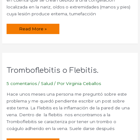
en cuenta que se crean debido a una congelación
localizada en la nariz, oídos o extremidades (manos y pies)
cuya lesión produce eritema, tumefacción
Remedios
Read More »
naturales
para
los
sabañones.
Tromboflebitis o Flebitis.
5 comentarios
/
Salud
/ Por
Virginia Ceballos
Hace unos meses una persona me preguntó sobre este
problema y me quedó pendiente escribir un post sobre
este tema. La Flebitis es la inflamación de la pared de una
vena. Dentro de la flebitis nos encontramos a la
Tromboflebitis se caracteriza por tener un trombo o
coágulo adherido en la vena. Suele darse después