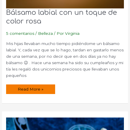
Bálsamo labial con un toque de
color rosa
5 comentarios
/
Belleza
/ Por
Virginia
Mis hijas llevaban mucho tiempo pidiéndome un bálsamo
labial. Y, cada vez que se lo hago, tardan en gastarlo menos
de una semana, por no decir que en dos días ya no hay
bálsamo 😉 . Hace una semana ha sido su cumpleaños y mi
tía les regaló dos unicornios preciosos que llevaban unos
pequeños
Bálsamo
Read More »
labial
con
un
toque
de
color
rosa