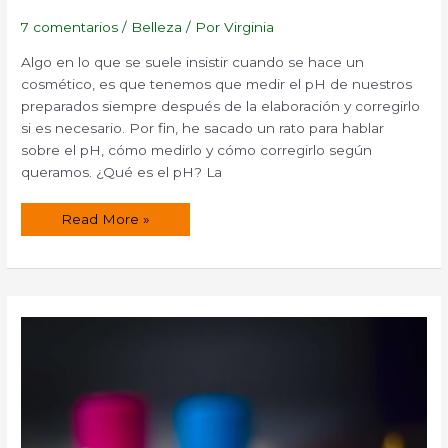
7 comentarios
/
Belleza
/ Por
Virginia
Algo en lo que se suele insistir cuando se hace un
cosmético, es que tenemos que medir el pH de nuestros
preparados siempre después de la elaboración y corregirlo
si es necesario. Por fin, he sacado un rato para hablar
sobre el pH, cómo medirlo y cómo corregirlo según
queramos. ¿Qué es el pH? La
¿Qué
Read More »
es
el
Ph,
como
medirlo
y
como
corregirlo?