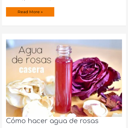
Cómo
Read More »
hacer
un
protector
solar
casero
Cómo hacer agua de rosas