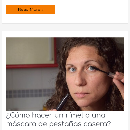
Champú
Read More »
sólido
para
toda
la
familia
¿Cómo hacer un rímel o una
máscara de pestañas casera?