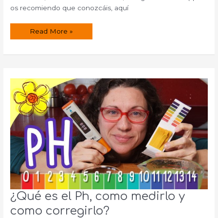
os recomiendo que conozcáis, aquí
El
Read More »
agua
de
florida
¿Qué es el Ph, como medirlo y
como corregirlo?