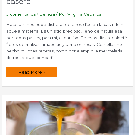
casera
5 comentarios
/
Belleza
/ Por
Virginia Ceballos
Hace un mes pude disfrutar de unos días en la casa de mi
abuela materna. Es un sitio precioso, lleno de naturaleza
por todas partes, para mí, el paraíso. En esos días recolecté
flores de malvas, amapolas y también rosas. Con ellas he
hecho muchas recetas, como por ejemplo la mermelada
de rosas, que compartí
Cómo
Read More »
hacer
agua
de
rosas
casera