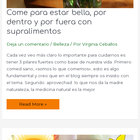
Come para estar bella, por
dentro y por fuera con
supralimentos
Deja un comentario
/
Belleza
/ Por
Virginia Ceballos
Cada vez veo más claro lo importante para cuidarnos es
tener 3 pilares fuertes como base de nuestra vida. Primero:
comed sano, «somos lo que comemos», esto es algo
fundamental y creo que en el blog siempre os insisto con
el tema. Segundo: aprovechad lo que nos da la madre
naturaleza, la medicina natural es la mejor
Come
Read More »
para
estar
bella,
por
dentro
y
por
fuera