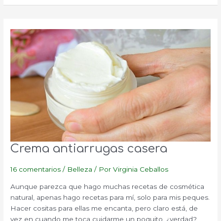
tu
cara
de
manera
natural
Crema antiarrugas casera
16 comentarios
/
Belleza
/ Por
Virginia Ceballos
Aunque parezca que hago muchas recetas de cosmética
natural, apenas hago recetas para mí, solo para mis peques.
Hacer cositas para ellas me encanta, pero claro está, de
vez en cuando me toca cuidarme un poquito, ¿verdad?