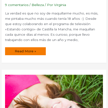
9 comentarios
/
Belleza
/ Por
Virginia
La verdad es que no soy de maquillarme mucho, es más,
me pintaba mucho más cuando tenía 18 años :-). Desde
que estoy colaborando en el programa de televisión
«Estando contigo» de Castilla la Mancha, me maquillan
cada quince días al menos. Es curioso, porque llevo
trabajando con ellos más de un año y medio,
¿Cómo
Read More »
hacer
un
rímel
o
una
máscara
de
pestañas
casera?