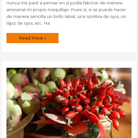
nunca me paré a pensar en si podía fabricar de manera
artesanal mi propio maquillaje. Pues sí, si se puede hacer
de manera sencilla un brillo labial, una sombra de ojos, un
lápiz de ojos, etc. Ha
Cómo
Read More »
hacer
un
brillo
de
labios
o
gloss
casero