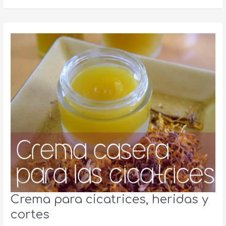
para
cabellos
secos.
Crema para cicatrices, heridas y
cortes