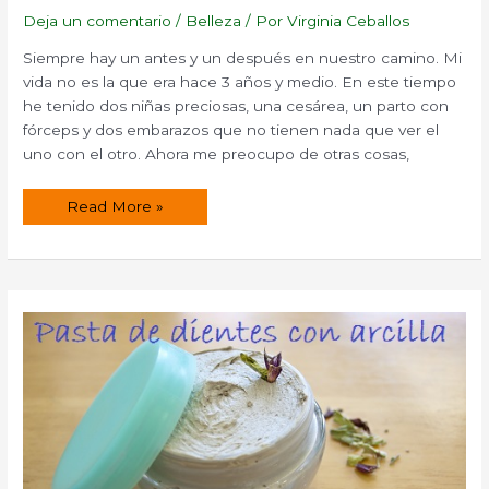
Deja un comentario
/
Belleza
/ Por
Virginia Ceballos
Siempre hay un antes y un después en nuestro camino. Mi
vida no es la que era hace 3 años y medio. En este tiempo
he tenido dos niñas preciosas, una cesárea, un parto con
fórceps y dos embarazos que no tienen nada que ver el
uno con el otro. Ahora me preocupo de otras cosas,
Crema
Read More »
para
cicatrices,
heridas
y
cortes